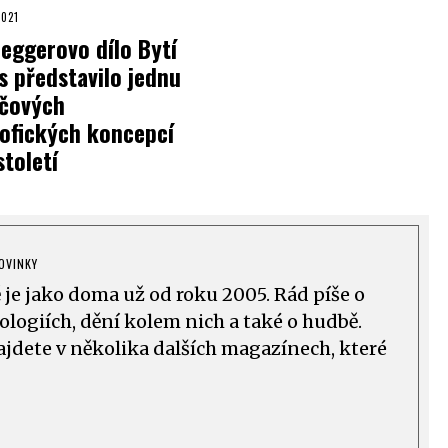
2021
eggerovo dílo Bytí
s představilo jednu
íčových
zofických koncepcí
století
OVINKY
ě je jako doma už od roku 2005. Rád píše o
logiích, dění kolem nich a také o hudbě.
ajdete v několika dalších magazínech, které