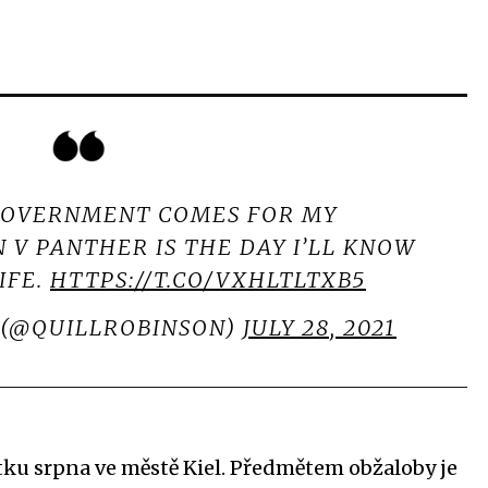
GOVERNMENT COMES FOR MY
 PANTHER IS THE DAY I’LL KNOW
LIFE.
HTTPS://T.CO/VXHLTLTXB5
 (@QUILLROBINSON)
JULY 28, 2021
tku srpna ve městě Kiel. Předmětem obžaloby je