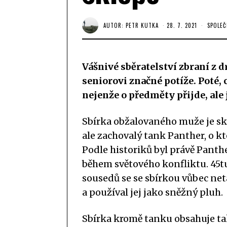
AUTOR:
PETR KUTKA
28. 7. 2021
SPOLE
Vášnivé sběratelství zbraní z
seniorovi značné potíže. Poté, 
nejenže o předměty přijde, ale 
Sbírka obžalovaného muže je s
ale zachovalý tank Panther, o 
Podle historiků byl právě Pant
během světového konfliktu. 45t
sousedů se se sbírkou vůbec neta
a používal jej jako sněžný pluh.
Sbírka kromě tanku obsahuje tak