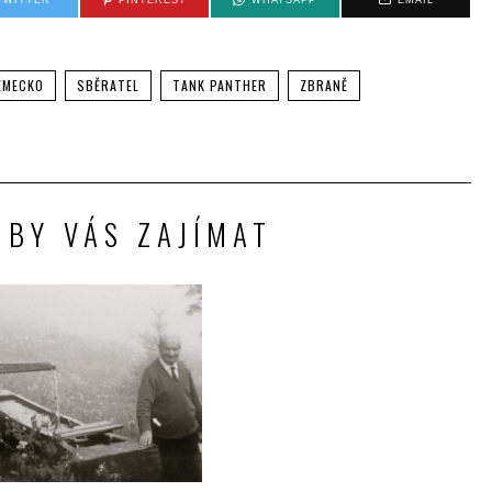
TWITTER
PINTEREST
WHATSAPP
EMAIL
ĚMECKO
SBĚRATEL
TANK PANTHER
ZBRANĚ
 BY VÁS ZAJÍMAT