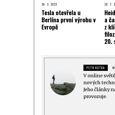
26. 3. 2022
20. 7. 
Tesla otevřela u
Heid
Berlína první výrobu v
a ča
Evropě
z kl
filo
20. 
PETR KUTKA
N
V online svět
nových techno
Jeho články n
provozuje.