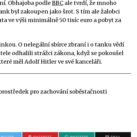
aní. Obhajoba podle
BBC
ale tvrdí, že mnoho
nk byl zakoupen jako šrot. S tím ale žalobci
ta ve výši minimálně 50 tisíc euro a pobyt za
kou. O nelegální sbírce zbraní i o tanku vědí
tele odhalili strážci zákona, když se pokoušel
eré měl Adolf Hitler ve své kanceláři.
prostředek pro zachování soběstačnosti