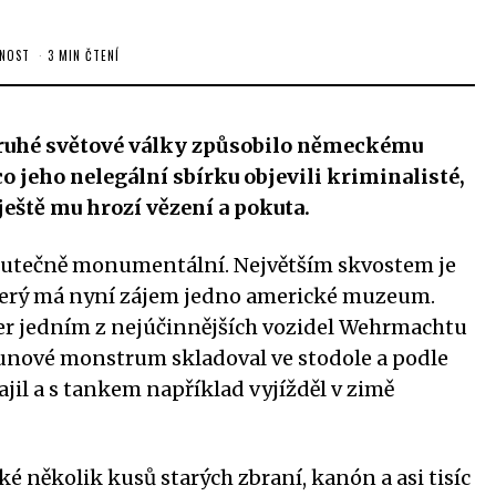
ČNOST
3 MIN ČTENÍ
 druhé světové války způsobilo německému
co jeho nelegální sbírku objevili kriminalisté,
ještě mu hrozí vězení a pokuta.
kutečně monumentální. Největším skvostem je
který má nyní zájem jedno americké muzeum.
her jedním z nejúčinnějších vozidel Wehrmachtu
unové monstrum skladoval ve stodole a podle
jil a s tankem například vyjížděl v zimě
é několik kusů starých zbraní, kanón a asi tisíc