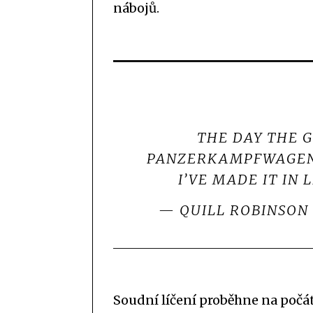
nábojů.
THE DAY THE 
PANZERKAMPFWAGEN V
I’VE MADE IT IN 
— QUILL ROBINSON
Soudní líčení proběhne na počá