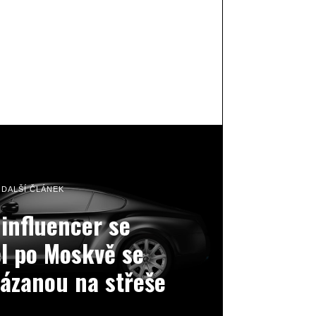
DALŠÍ ČLÁNEK
influencer se
l po Moskvě se
vázanou na střeše