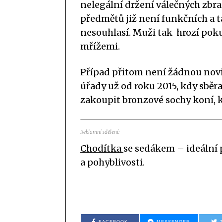
nelegální držení válečných zbr
předmětů již není funkčních a ta
nesouhlasí. Muži tak hrozí poku
mřížemi.
Případ přitom není žádnou novin
úřady už od roku 2015, kdy sběra
zakoupit bronzové sochy koní, kt
Reklamní sdělení:
Chodítka
se sedákem – ideální 
a pohyblivosti.