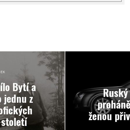
NEK
lo Bytí a
Ruský 
o jednu z
proháně
zofických
ženou při
století