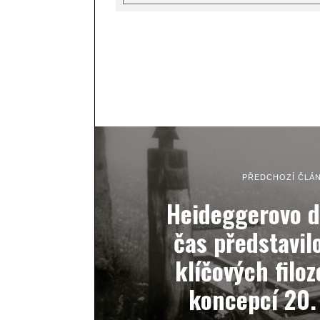
PŘEDCHOZÍ ČLÁ
Heideggerovo dí
čas představil
klíčových filo
koncepcí 20. 