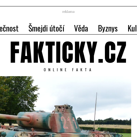
reklama
ečnost
Šmejdi útočí
Věda
Byznys
Kul
FAKTICKY.CZ
ONLINE FAKTA