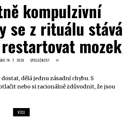
ně kompulzivní
 se z rituálu stává
k restartovat mozek
ÁNO
14. 7. 2026
SPOLEČNOST
D dostat, dělá jednu zásadní chybu. S
otlačit nebo si racionálně zdůvodnit, že jsou
VÍCE