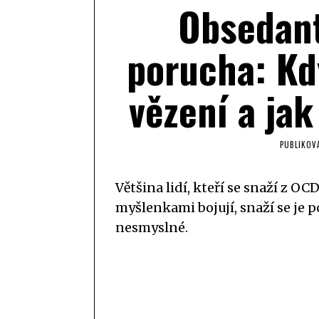
Obsedant
porucha: Kdy
vězení a ja
PUBLIKOV
Většina lidí, kteří se snaží z OC
myšlenkami bojují, snaží se je p
nesmyslné.