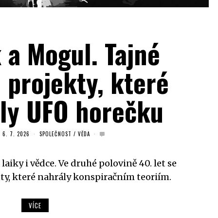
 a Mogul. Tajné
 projekty, které
ly UFO horečku
O
6. 7. 2026
SPOLEČNOST
/
VĚDA
aiky i vědce. Ve druhé polovině 40. let se
y, které nahrály konspiračním teoriím.
VÍCE