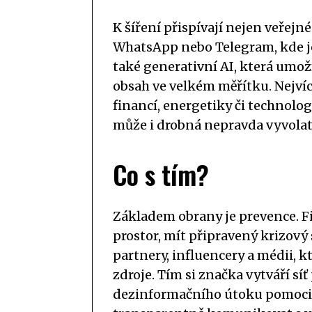
K šíření přispívají nejen veřejné
WhatsApp nebo Telegram, kde je
také generativní AI, která umož
obsah ve velkém měřítku. Nejvíc
financí, energetiky či technolog
může i drobná nepravda vyvolat 
Co s tím?
Základem obrany je prevence. F
prostor, mít připravený krizový
partnery, influencery a médii, k
zdroje. Tím si značka vytváří sí
dezinformačního útoku pomoci br