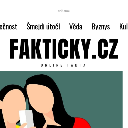
reklama
ečnost
Šmejdi útočí
Věda
Byznys
Kul
FAKTICKY.CZ
ONLINE FAKTA