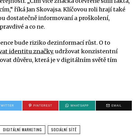
ejností. „Čím více značka otevřeně sdílí fakta,
m,“ říká Jan Skovajsa. Klíčovou roli hrají také
u dostatečně informovaní a proškolení,
pravdivé a co ne.
ence bude riziko dezinformací růst. O to
vat identitu značky
, udržovat konzistentní
at důvěru, která je v digitálním světě tím
TWITTER
PINTEREST
WHATSAPP
EMAIL
DIGITÁLNÍ MARKETING
SOCIÁLNÍ SÍTĚ