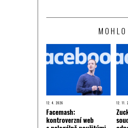
MOHLO
12. 4. 2026
12. 11.
Facemash:
Zuc
kontroverzní web
sou
s nelegálně použitými
odp