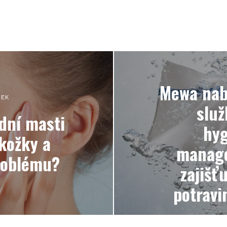
Mewa nabí
NEK
služ
odní masti
hyg
kožky a
manage
roblému?
zajišť
potravi