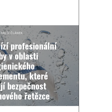
DALŠÍ ČLÁNEK
zí profesionální
by v oblasti
ienického
mentu, které
ují bezpečnost
nového řetězce