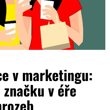
e v marketingu:
t značku v éře
hrozeb