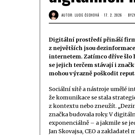
AUTOR:
LUCIE ČECHOVÁ
17. 2. 2026
BYZ
Digitální prostředí přináší fir
z největších jsou dezinformace
internetem. Zatímco dříve šlo 
se jejich terčem stávají i znač
mohou výrazně poškodit reputa
Sociální sítě a nástroje umělé in
že komunikace se stala strateg
z kontextu nebo zneužít. „Dezin
značka budovala roky. V digitáln
exponenciálně – a jakmile se je
Jan Skovajsa, CEO a zakladatel 