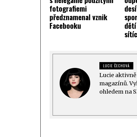
fotografiemi
des
předznamenal vznik
spor
Facebooku
dětí
sítí
LUCIE ČECHOVÁ
Lucie aktivně
magazínů. Vyh
ohledem na S