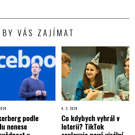
 BY VÁS ZAJÍMAT
 2024
4. 3. 2024
kerberg podle
Co kdybych vyhrál v
du nenese
loterii? TikTok
ovědnost v
zaplavuje nový virální