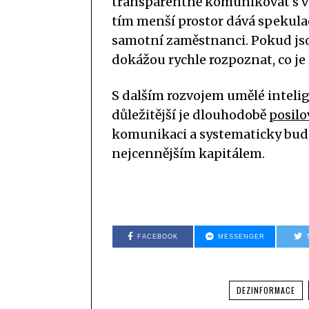
transparentně komunikovat s veř
tím menší prostor dává spekulací
samotní zaměstnanci. Pokud jso
dokážou rychle rozpoznat, co je 
S dalším rozvojem umělé intelig
důležitější je dlouhodobě
posilo
komunikaci a systematicky budov
nejcennějším kapitálem.
FACEBOOK
MESSENGER
DEZINFORMACE