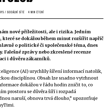
NYS
/
SOCIÁLNÍ SÍTĚ
4 MIN ČTENÍ
mám nové příležitosti, ale i rizika. Jedním
, které se dokážou během minut rozšířit napříč
hlavně o politické či společenské téma, dnes
ky. Falešné zprávy nebo zkreslené recenze
ci i důvěru zákazníků.
teligence (AI) urychlily šíření informací natolik,
ickou disciplínou. Obsah lze snadno vytrhnout
formace dokážou v řádu hodin zničit to, co
ím prostoru se důvěra šíří i rozpadá
dnou naruší, obnova trvá dlouho,“ upozorňuje
myTimi.