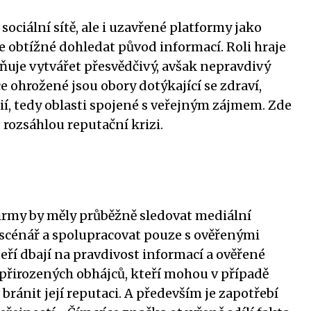
 sociální sítě, ale i uzavřené platformy jako
 obtížné dohledat původ informací. Roli hraje
ňuje vytvářet přesvědčivý, avšak nepravdivý
e ohrožené jsou obory dotýkající se zdraví,
ií, tedy oblasti spojené s veřejným zájmem. Zde
rozsáhlou reputační krizi.
irmy by měly průběžně sledovat mediální
 scénář a spolupracovat pouze s ověřenými
teří dbají na pravdivost informací a ověřené
ť přirozených obhájců, kteří mohou v případě
ánit její reputaci. A především je zapotřebí