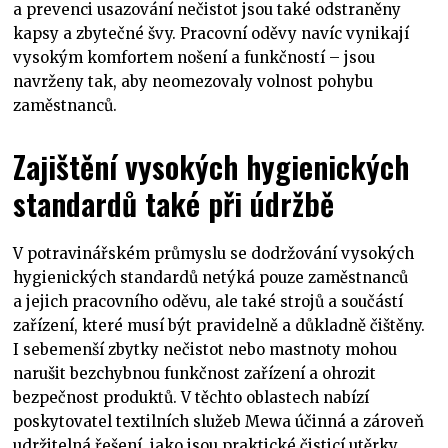
a prevenci usazování nečistot jsou také odstraněny
kapsy a zbytečné švy. Pracovní oděvy navíc vynikají
vysokým komfortem nošení a funkčností – jsou
navrženy tak, aby neomezovaly volnost pohybu
zaměstnanců.
Zajištění vysokých hygienických
standardů také při údržbě
V potravinářském průmyslu se dodržování vysokých
hygienických standardů netýká pouze zaměstnanců
a jejich pracovního oděvu, ale také strojů a součástí
zařízení, které musí být pravidelně a důkladně čištěny.
I sebemenší zbytky nečistot nebo mastnoty mohou
narušit bezchybnou funkčnost zařízení a ohrozit
bezpečnost produktů. V těchto oblastech nabízí
poskytovatel textilních služeb Mewa účinná a zároveň
udržitelná řešení, jako jsou praktické čisticí utěrky