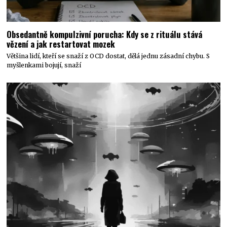
Obsedantně kompulzivní porucha: Kdy se z rituálu stává
vězení a jak restartovat mozek
Většina lidí, kteří se snaží z OCD dostat, dělá jednu zásadní chybu. S
myšlenkami bojují, snaží