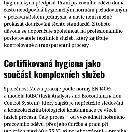
hygienických předpisů. Praní pracovního oděvu doma
často neodpovídá hygienickým normám požadovaným
v potravinářském průmyslu, a navíc není možné
prokázat dodržování těchto standardů. Z tohoto
důvodu se doporučuje spolehnout na profesionálního
poskytovatele textilních služeb, který zajišťuje
kontrolované a transparentní procesy.
Certifikovaná hygiena jako
součást komplexních služeb
Společnost Mewa pracuje podle normy EN 14065
a modelu RABC (Risk Analysis and Biocontamination
Control System), který zajišťuje nepřetržité sledování
a kontrolu rizika biologické kontaminace ve všech
fázích procesu. Celý proces – od vyzvednutí nošeného
pracovního oděvu, přes jeho údržbu a praní při
teplotách mezi 60 a 75 °C, až po jeho vrácení – probíhá