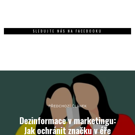
SLEDUJTE NÁS NA FACEBOOKU
PŘEDCHOZÍ ČLÁNEK
Dezinformace v marketingu:
Jak ochránit značku v éře