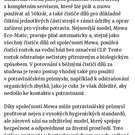
s kompletním servisem, které lze prát a znovu
používat až 50krát, a také čističe dílů pro důkladné
čištění jednotlivých částí strojů v rámci údržby a oprav
zařízení pro výrobu potravin. Nejnovější model, Mewa
Eco-Matic, pracuje plně automaticky a, stejně jako
všechny čističe dílů od společnosti Mewa, používá
čisticí roztok na vodní bázi bez označení CLP. Tento
roztok odstraňuje nečistoty přirozeným a biologickým
způsobem. V porovnání s běžnými čističi dílů za
studena je tento postup vhodný také pro použití
v potravinářském průmyslu, například k odstraňování
organických zbytků, jako je cukr. Je však důležité, aby
nedošlo ke kontaktu s potravinami.
Díky společnosti Mewa může potravinářský průmysl
profitovat nejen z vysokých hygienických standardů,
ale zároveň sází na udržitelný model, který spojuje
bezpečnost a odpovědnost za životní prostředí. Toto