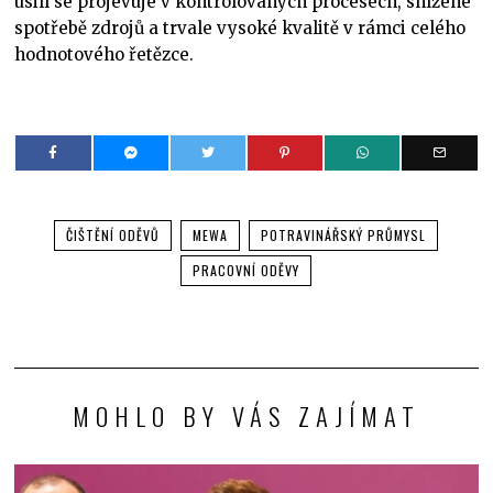
úsilí se projevuje v kontrolovaných procesech, snížené
spotřebě zdrojů a trvale vysoké kvalitě v rámci celého
hodnotového řetězce.
ČIŠTĚNÍ ODĚVŮ
MEWA
POTRAVINÁŘSKÝ PRŮMYSL
PRACOVNÍ ODĚVY
MOHLO BY VÁS ZAJÍMAT