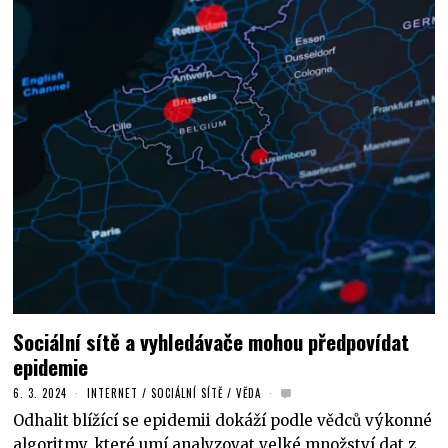
Sociální sítě a vyhledávače mohou předpovídat
epidemie
6. 3. 2024
INTERNET
/
SOCIÁLNÍ SÍTĚ
/
VĚDA
Odhalit blížící se epidemii dokáží podle vědců výkonné
algoritmy, které umí analyzovat velké množství dat z