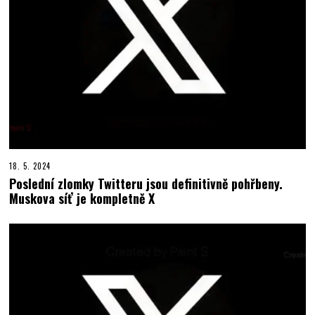
18. 5. 2024
Poslední zlomky Twitteru jsou definitivně pohřbeny.
Muskova síť je kompletně X