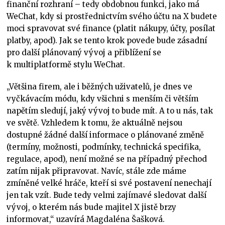
finanční rozhraní – tedy obdobnou funkci, jako má
WeChat, kdy si prostřednictvím svého účtu na X budete
moci spravovat své finance (platit nákupy, účty, posílat
platby, apod). Jak se tento krok povede bude zásadní
pro další plánovaný vývoj a přiblížení se
k multiplatformě stylu WeChat.
„Většina firem, ale i běžných uživatelů, je dnes ve
vyčkávacím módu, kdy všichni s menším či větším
napětím sledují, jaký vývoj to bude mít. A to u nás, tak
ve světě. Vzhledem k tomu, že aktuálně nejsou
dostupné žádné další informace o plánované změně
(termíny, možnosti, podmínky, technická specifika,
regulace, apod), není možné se na případný přechod
zatím nijak připravovat. Navíc, stále zde máme
zmíněné velké hráče, kteří si své postavení nenechají
jen tak vzít. Bude tedy velmi zajímavé sledovat další
vývoj, o kterém nás bude majitel X jistě brzy
informovat,“ uzavírá Magdaléna Šašková.