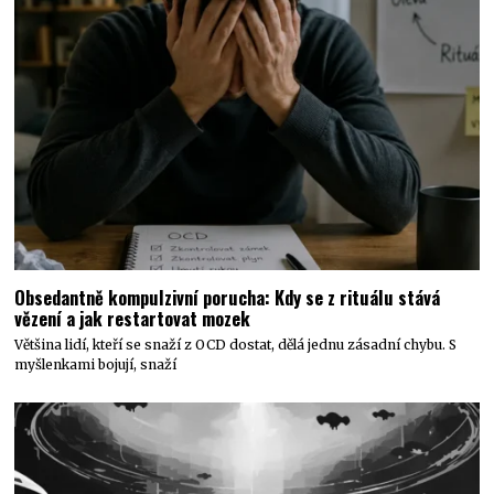
Obsedantně kompulzivní porucha: Kdy se z rituálu stává
vězení a jak restartovat mozek
Většina lidí, kteří se snaží z OCD dostat, dělá jednu zásadní chybu. S
myšlenkami bojují, snaží