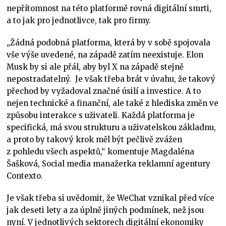
nepřítomnost na této platformě rovná digitální smrti,
a to jak pro jednotlivce, tak pro firmy.
„Žádná podobná platforma, která by v sobě spojovala
vše výše uvedené, na západě zatím neexistuje. Elon
Musk by si ale přál, aby byl X na západě stejně
nepostradatelný. Je však třeba brát v úvahu, že takový
přechod by vyžadoval značné úsilí a investice. A to
nejen technické a finanční, ale také z hlediska změn ve
způsobu interakce s uživateli. Každá platforma je
specifická, má svou strukturu a uživatelskou základnu,
a proto by takový krok měl být pečlivě zvážen
z pohledu všech aspektů,“ komentuje Magdaléna
Šašková, Social media manažerka reklamní agentury
Contexto.
Je však třeba si uvědomit, že WeChat vznikal před více
jak deseti lety a za úplně jiných podmínek, než jsou
nyní. V jednotlivých sektorech digitální ekonomiky