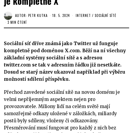
je kompletně X
AUTOR:
PETR KUTKA
18. 5. 2024
INTERNET
/
SOCIÁLNÍ SÍTĚ
3 MIN ČTENÍ
Sociální síť dříve známá jako Twitter už funguje
kompletně pod doménou X.com. Běží na ní všechny
základní systémy sociální sítě a s adresou
twitter.com se tak v adresním řádku již nesetkáte.
Dosud se starý název ukazoval například při výběru
možností sdílení příspěvku.
Přechod zavedené sociální sítě na novou doménu je
velmi nepříjemným aspektem nejen pro
provozovatele. Miliony lidí na celém světě mají
samozřejmě odkazy uložené v záložkách, miliardy
postů byly sdíleny, vloženy či odkazovány.
Přesměrování musí fungovat pro každý z nich bez