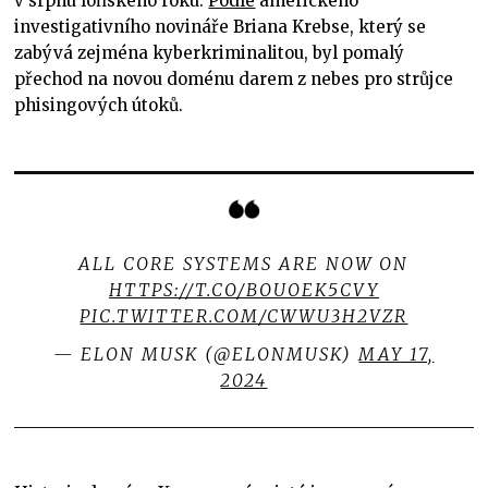
v srpnu loňského roku.
Podle
amerického
investigativního novináře Briana Krebse, který se
zabývá zejména kyberkriminalitou, byl pomalý
přechod na novou doménu darem z nebes pro strůjce
phisingových útoků.
ALL CORE SYSTEMS ARE NOW ON
HTTPS://T.CO/BOUOEK5CVY
PIC.TWITTER.COM/CWWU3H2VZR
— ELON MUSK (@ELONMUSK)
MAY 17,
2024