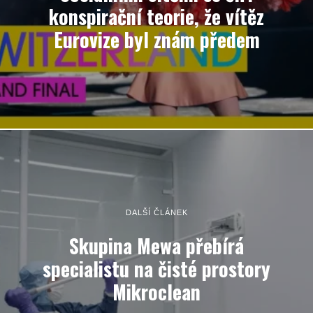
konspirační teorie, že vítěz
Eurovize byl znám předem
DALŠÍ ČLÁNEK
Skupina Mewa přebírá
specialistu na čisté prostory
Mikroclean