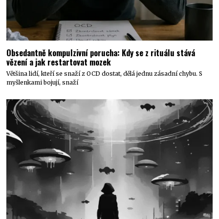
Obsedantně kompulzivní porucha: Kdy se z rituálu stává
vězení a jak restartovat mozek
Většina lidí, kteří se snaží z OCD dostat, dělá jednu zásadní chybu. S
myšlenkami bojují, snaží