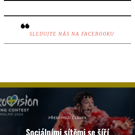
SLEDUJTE NÁS NA FACEBOOKU
PŘEDCHOZÍ ČLÁNEK
Sociálními sítěmi se šíří