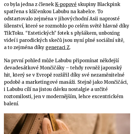
co byla jedna z členek
K-popové
skupiny Blackpink
spatřena s klíčenkou Labubu na kabelce. To
odstartovalo zejména v jihovýchodní Asii naprosté
šílenství, které se rozmohlo po celém světě hlavně díky
TikToku. “Estetických” fotek s plyšákem, unboxing
videí i parodických skečů jsou nyní plné sociální sítě,
a to zejména díky
generaci Z
.
Na první pohled může Labubu připomínat někdejší
devadesátkové Mončičáky – tehdy rovněž japonský
hit, který se v Evropě rozšířil díky své nezaměnitelné
podobě a marketingové masáži. Stejně jako Mončičáci,
i Labubu cílí na jistou dávku nostalgie a určité
roztomilosti, jen v modernějším, lehce excentrickém
balení.