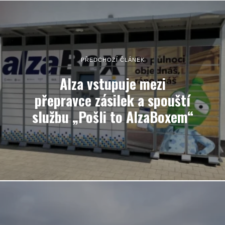
PŘEDCHOZÍ ČLÁNEK
Alza vstupuje mezi
přepravce zásilek a spouští
službu „Pošli to AlzaBoxem“