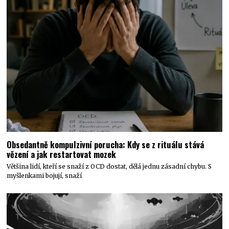
Obsedantně kompulzivní porucha: Kdy se z rituálu stává
vězení a jak restartovat mozek
Většina lidí, kteří se snaží z OCD dostat, dělá jednu zásadní chybu. S
myšlenkami bojují, snaží