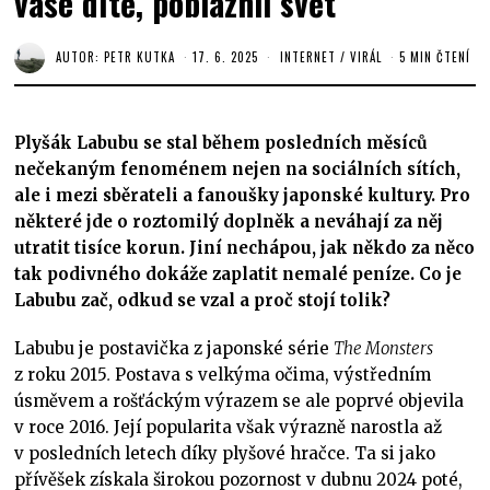
vaše dítě, pobláznil svět
AUTOR:
PETR KUTKA
17. 6. 2025
INTERNET
/
VIRÁL
5 MIN ČTENÍ
Plyšák Labubu se stal během posledních měsíců
nečekaným fenoménem nejen na sociálních sítích,
ale i mezi sběrateli a fanoušky japonské kultury. Pro
některé jde o roztomilý doplněk a neváhají za něj
utratit tisíce korun. Jiní nechápou, jak někdo za něco
tak podivného dokáže zaplatit nemalé peníze. Co je
Labubu zač, odkud se vzal a proč stojí tolik?
Labubu je postavička z japonské série
The Monsters
z roku 2015
.
Postava s velkýma očima, výstředním
úsměvem a rošťáckým výrazem se ale poprvé objevila
v roce 2016. Její popularita však výrazně narostla až
v posledních letech díky plyšové hračce. Ta si jako
přívěšek získala širokou pozornost v dubnu 2024 poté,