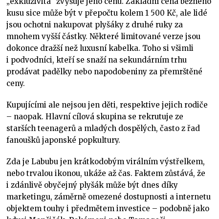
„exkluzivita“ zvyšuje jeho cenu. Základní cena běžného
kusu sice může být v přepočtu kolem 1 500 Kč, ale lidé
jsou ochotni nakupovat plyšáky z druhé ruky za
mnohem vyšší částky. Některé limitované verze jsou
dokonce dražší než luxusní kabelka. Toho si všimli
i podvodníci, kteří se snaží na sekundárním trhu
prodávat padělky nebo napodobeniny za přemrštěné
ceny.
Kupujícími ale nejsou jen děti, respektive jejich rodiče
– naopak. Hlavní cílová skupina se rekrutuje ze
starších teenagerů a mladých dospělých, často z řad
fanoušků japonské popkultury.
Zda je Labubu jen krátkodobým virálním výstřelkem,
nebo trvalou ikonou, ukáže až čas. Faktem zůstává, že
i zdánlivě obyčejný plyšák může být dnes díky
marketingu, záměrně omezené dostupnosti a internetu
objektem touhy i předmětem investice – podobně jako