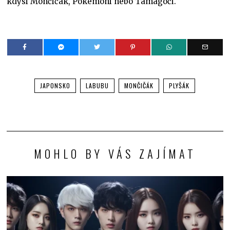
kdysi Mončičák, Pokémoni nebo Tamagoči.
JAPONSKO
LABUBU
MONČIČÁK
PLYŠÁK
MOHLO BY VÁS ZAJÍMAT