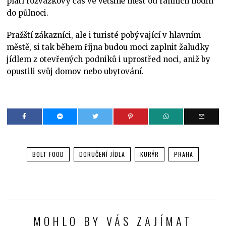
platí rozvážkový čas ve většině měst od ranních hodin
do půlnoci.
Pražští zákazníci, ale i turisté pobývající v hlavním
městě, si tak během října budou moci zaplnit žaludky
jídlem z otevřených podniků i uprostřed noci, aniž by
opustili svůj domov nebo ubytování.
BOLT FOOD
DORUČENÍ JÍDLA
KURÝR
PRAHA
MOHLO BY VÁS ZAJÍMAT