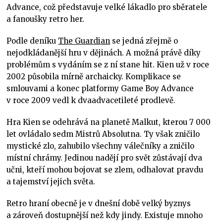
Advance, což představuje velké lákadlo pro sběratele
a fanoušky retro her.
Podle deníku
The Guardian
se jedná zřejmě o
nejodkládanější hru v dějinách. A možná právě díky
problémům s vydáním se z ní stane hit. Kien už v roce
2002 působila mírně archaicky. Komplikace se
smlouvami a konec platformy Game Boy Advance
v roce 2009 vedl k dvaadvacetileté prodlevě.
Hra Kien se odehrává na planetě Malkut, kterou 7 000
let ovládalo sedm Mistrů Absolutna. Ty však zničilo
mystické zlo, zahubilo všechny válečníky a zničilo
místní chrámy. Jedinou nadějí pro svět zůstávají dva
učni, kteří mohou bojovat se zlem, odhalovat pravdu
a tajemství jejich světa.
Retro hraní obecně je v dnešní době velký byznys
a zároveň dostupnější než kdy jindy. Existuje mnoho