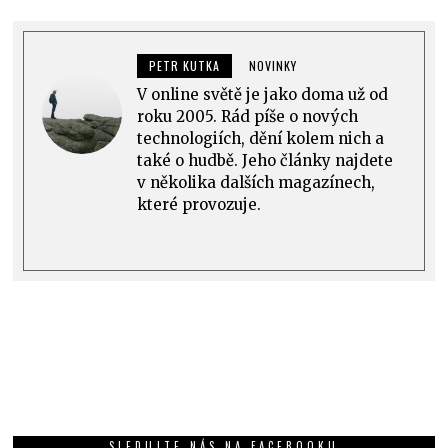
PETR KUTKA
NOVINKY
V online světě je jako doma už od
roku 2005. Rád píše o nových
technologiích, dění kolem nich a
také o hudbě. Jeho články najdete
v několika dalších magazínech,
které provozuje.
SLEDUJTE NÁS NA FACEBOOKU