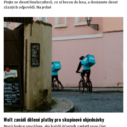
Ptejte se deseti bushcrafterů, co si berou do lesa, a dostanete deset
různých odpovědí. Na jedné
Wolt zavádí dělené platby pro skupinové objednávky
Nová funkce umožňuje, aby každý účastník zaplatil svou část