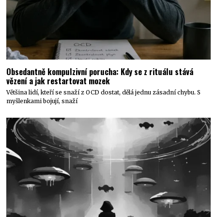
Obsedantně kompulzivní porucha: Kdy se z rituálu stává
vězení a jak restartovat mozek
Většina lidí, kteří se snaží z OCD dostat, dělá jednu zásadní chybu. S
myšlenkami bojují, snaží