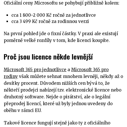
Oficiální ceny Microsoftu se pohybují přibližně kolem:
cca 1 800–2 000 Kč ročně za jednotlivce
cca 3 499 Kč ročně za rodinnou verzi
Na první pohled jde o fixní částky. V praxi ale existují
poměrně velké rozdíly v tom, kde licenci koupíte.
Proč jsou licence někde levnější
Microsoft 365 pro jednotlivce
a
Microsoft 365 pro
rodiny
však můžete sehnat mnohem levněji, někdy až o
desítky procent. Důvodem nižších cen bývá to, že
někteří prodejci nabízejí tzv. elektronické licence nebo
druhotný software. Nejde o pirátství, ale o legální
přeprodej licencí, které už byly jednou uvedeny do
oběhu v rámci EU.
Takové licence fungují stejně jako ty z oficiálního