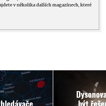
ajdete v několika dalších magazínech, které
Dysonova
NEK
vyhledávače
být řešen