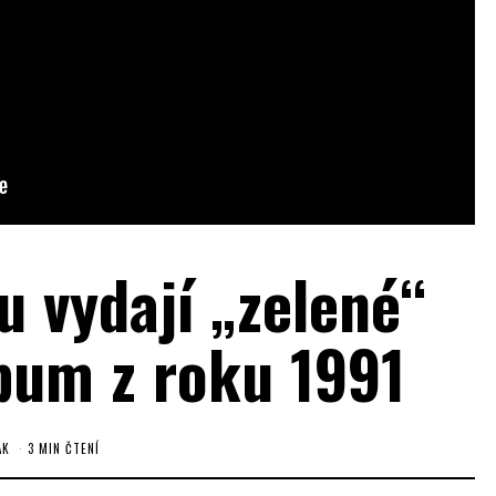
u vydají „zelené“
bum z roku 1991
ÁK
3 MIN ČTENÍ