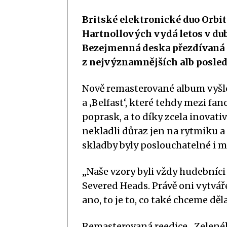
Britské elektronické duo Orbita
Hartnollových vydá letos v dub
Bezejmenná deska přezdívaná 
z nejvýznamnějších alb posled
Nově remasterované album vyšlo
a ‚Belfast‘, které tehdy mezi f
poprask, a to díky zcela inovati
nekladli důraz jen na rytmiku a
skladby byly poslouchatelné i m
„Naše vzory byli vždy hudebníci
Severed Heads. Právě oni vytváře
ano, to je to, co také chceme děl
Remasterovaná reedice „Zelenéh