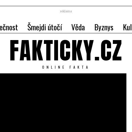
reklama
ečnost
Šmejdi útočí
Věda
Byznys
Kul
FAKTICKY.CZ
ONLINE FAKTA