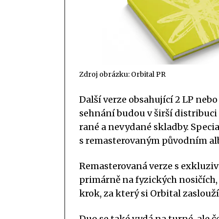
Zdroj obrázku: Orbital PR
Další verze obsahující 2 LP nebo
sehnání budou v širší distribuci
rané a nevydané skladby. Speci
s remasterovaným původním al
Remasterovaná verze s exkluziv
primárně na fyzických nosičích,
krok, za který si Orbital zaslouž
Duo se také vydá na turné, ale 