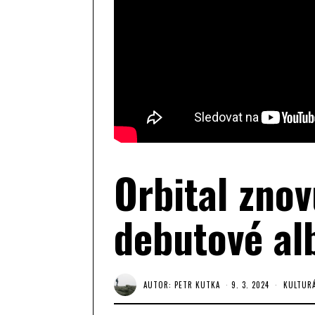
Orbital znov
debutové al
AUTOR:
PETR KUTKA
9. 3. 2024
KULTUR