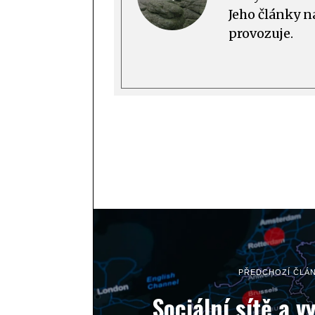
Jeho články n
provozuje.
PŘEDCHOZÍ ČLÁ
Sociální sítě a 