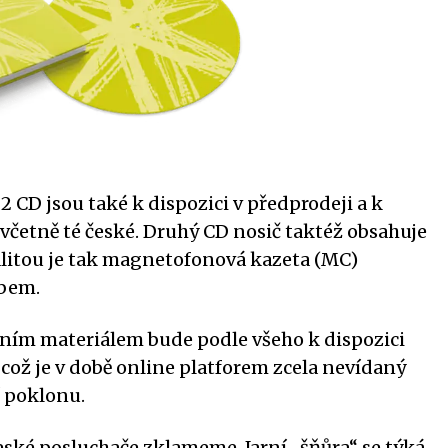
 2 CD jsou také k dispozici v předprodeji a k
 včetně té české. Druhý CD nosič taktéž obsahuje
alitou je tak magnetofonová kazeta (MC)
bem.
ním materiálem bude podle všeho k dispozici
 což je v době online platforem zcela nevídaný
í poklonu.
české posluchače zklameme. Jarní „šňůra“ se týká