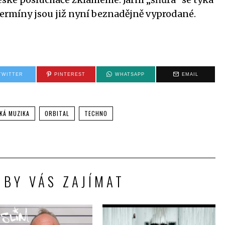
termíny jsou již nyní beznadějně vyprodané.
TWITTER
PINTEREST
WHATSAPP
EMAIL
KÁ MUZIKA
ORBITAL
TECHNO
 BY VÁS ZAJÍMAT