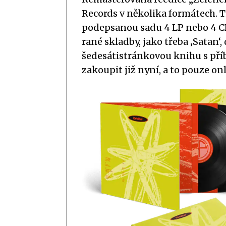
Records v několika formátech. T
podepsanou sadu 4 LP nebo 4 CD
rané skladby, jako třeba ‚Satan‘
šedesátistránkovou knihu s příb
zakoupit již nyní, a to pouze o