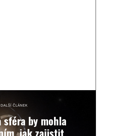
DALŠÍ ČLÁNEK
 sféra by mohla
ím, jak zajistit