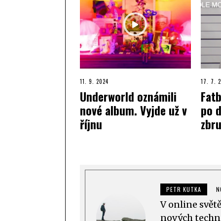
11. 9. 2024
17. 7. 
Underworld oznámili
Fatb
nové album. Vyjde už v
po d
říjnu
zbru
PETR KUTKA
N
V online svět
nových techno