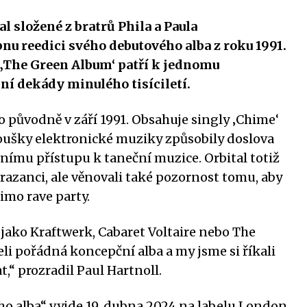
l složené z bratrů Phila a Paula
nu reedici svého debutového alba z roku 1991.
‚The Green Album‘ patří k jednomu
ní dekády minulého tisíciletí.
 původně v září 1991. Obsahuje singly ‚Chime‘
anoušky elektronické muziky způsobily doslova
vnímu přístupu k taneční muzice. Orbital totiž
 razanci, ale věnovali také pozornost tomu, aby
imo rave party.
 jako Kraftwerk, Cabaret Voltaire nebo The
li pořádná koncepční alba a my jsme si říkali
at,“ prozradil Paul Hartnoll.
o alba“ vyjde 19. dubna 2024 na labelu London