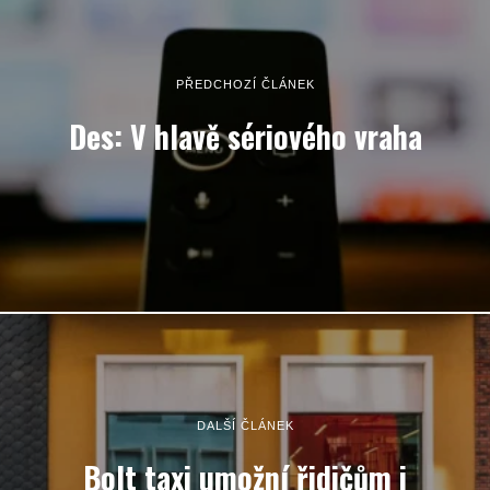
PŘEDCHOZÍ ČLÁNEK
Des: V hlavě sériového vraha
DALŠÍ ČLÁNEK
Bolt taxi umožní řidičům i