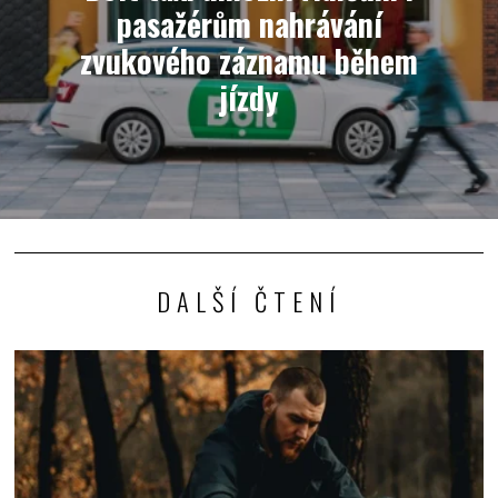
pasažérům nahrávání
zvukového záznamu během
jízdy
DALŠÍ ČTENÍ