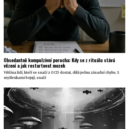
Obsedantně kompulzivní porucha: Kdy se z rituálu stává
vězení a jak restartovat mozek
Většina lidí, kteří se snaží z OCD dostat, dělá jednu zásadní chybu. S
myšlenkami bojují, snaží