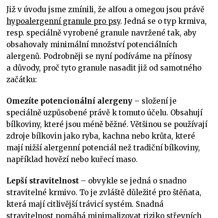
Již v úvodu jsme zmínili, že alfou a omegou jsou právě
hypoalergenní granule pro psy
. Jedná se o typ krmiva,
resp. speciálně vyrobené granule navržené tak, aby
obsahovaly minimální množství potenciálních
alergenů. Podrobněji se nyní podíváme na přínosy
a důvody, proč tyto granule nasadit již od samotného
začátku:
Omezíte potencionální alergeny
– složení je
speciálně uzpůsobené právě k tomuto účelu. Obsahují
bílkoviny, které jsou méně běžné. Většinou se používají
zdroje bílkovin jako ryba, kachna nebo krůta, které
mají nižší alergenní potenciál než tradiční bílkoviny,
například hovězí nebo kuřecí maso.
Lepší stravitelnost
– obvykle se jedná o snadno
stravitelné krmivo. To je zvláště důležité pro štěňata,
která mají citlivější trávicí systém. Snadná
stravitelnost pomáhá minimalizovat riziko střevních