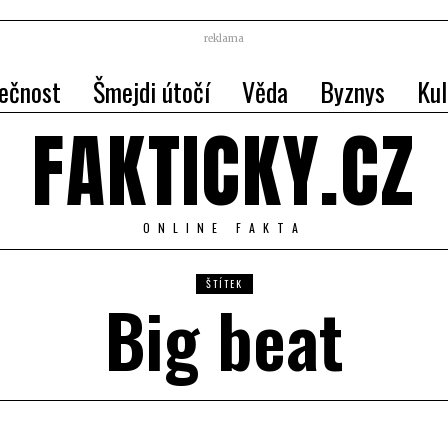
reklama
ečnost
Šmejdi útočí
Věda
Byznys
Kul
FAKTICKY.CZ
ONLINE FAKTA
ŠTÍTEK
Big beat