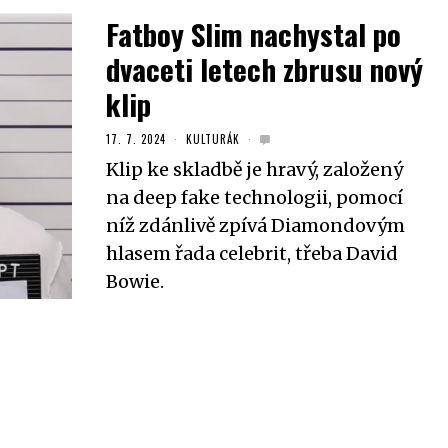
Fatboy Slim nachystal po
dvaceti letech zbrusu nový
klip
17. 7. 2024
KULTURÁK
Klip ke skladbě je hravý, založený
na deep fake technologii, pomocí
níž zdánlivě zpívá Diamondovým
hlasem řada celebrit, třeba David
Bowie.