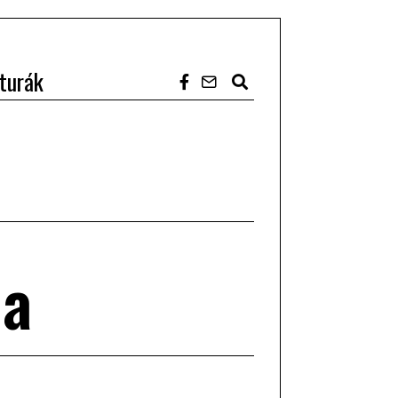
turák
na