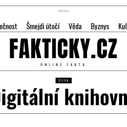
reklama
ečnost
Šmejdi útočí
Věda
Byznys
Kul
FAKTICKY.CZ
ONLINE FAKTA
ŠTÍTEK
igitální knihov