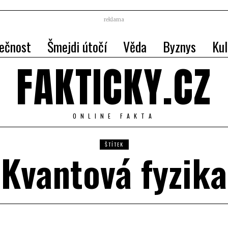
reklama
ečnost
Šmejdi útočí
Věda
Byznys
Kul
FAKTICKY.CZ
ONLINE FAKTA
ŠTÍTEK
Kvantová fyzika