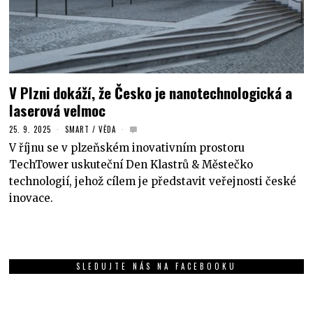
V Plzni dokáží, že Česko je nanotechnologická a
laserová velmoc
25. 9. 2025
SMART
/
VĚDA
V říjnu se v plzeňském inovativním prostoru
TechTower uskuteční Den Klastrů & Městečko
technologií, jehož cílem je představit veřejnosti české
inovace.
SLEDUJTE NÁS NA FACEBOOKU