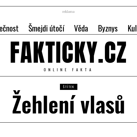
reklama
ečnost
Šmejdi útočí
Věda
Byznys
Kul
FAKTICKY.CZ
ONLINE FAKTA
ŠTÍTEK
Žehlení vlasů