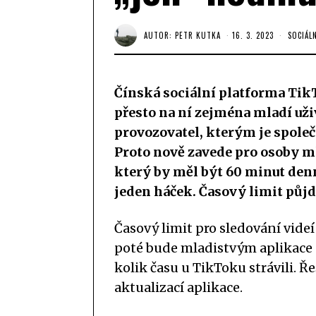
AUTOR:
PETR KUTKA
16. 3. 2023
SOCIÁLN
Čínská sociální platforma TikT
přesto na ní zejména mladí uživ
provozovatel, kterým je společ
Proto nově zavede pro osoby mla
který by měl být 60 minut denn
jeden háček. Časový limit půjde
Časový limit pro sledování vide
poté bude mladistvým aplikace 
kolik času u TikToku strávili. Ř
aktualizací aplikace.