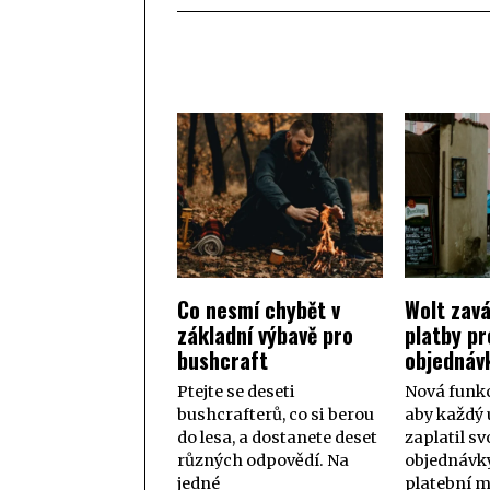
Co nesmí chybět v
Wolt zavá
základní výbavě pro
platby pr
bushcraft
objednáv
Ptejte se deseti
Nová funk
bushcrafterů, co si berou
aby každý 
do lesa, a dostanete deset
zaplatil sv
různých odpovědí. Na
objednávky
jedné
platební 