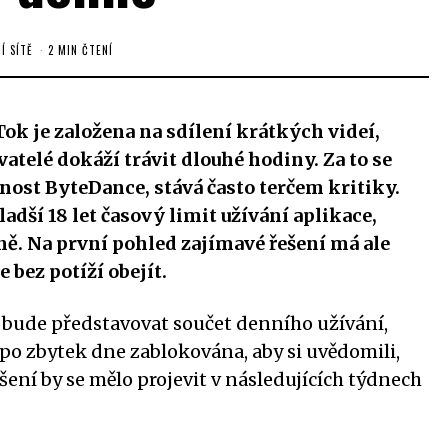
Í SÍTĚ
2 MIN ČTENÍ
ok je založena na sdílení krátkých videí,
atelé dokáží trávit dlouhé hodiny. Za to se
nost ByteDance, stává často terčem kritiky.
dší 18 let časový limit užívání aplikace,
ě. Na první pohled zajímavé řešení má ale
 bez potíží obejít.
í bude představovat součet denního užívání,
po zbytek dne zablokována, aby si uvědomili,
ešení by se mělo projevit v následujících týdnech