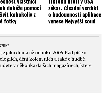
ečnost vlastnící
TikToku hrozí v USA
Tok dokáže pomocí
zákaz. Zásadní verdikt
živit kohokoliv z
o budoucnosti aplikace
é fotky
vynese Nejvyšší soud
OVINKY
ě je jako doma už od roku 2005. Rád píše o
logiích, dění kolem nich a také o hudbě.
ajdete v několika dalších magazínech, které