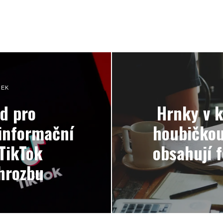
NEK
d pro
Hrnky v 
informační
houbičkou
TikTok
obsahují f
hrozbu