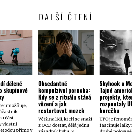
DALŠÍ ČTENÍ
dí dělené
Obsedantně
Skyhook a Mo
o skupinové
kompulzivní porucha:
Tajné americ
ky
Kdy se z rituálu stává
projekty, kte
vězení a jak
rozpoutaly U
ce umožňuje,
restartovat mozek
horečku
účastník
ou část
Většina lidí, kteří se snaží
UFO je fenomén
 vlastní
z OCD dostat, dělá jednu
fascinuje laiky 
metodou přímo v
zásadní chybu. S
druhé polovině 