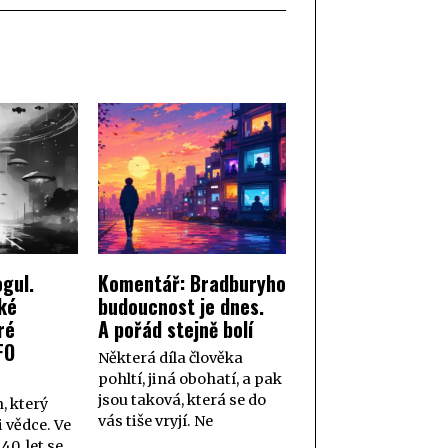
gul.
Komentář: Bradburyho
ké
budoucnost je dnes.
ré
A pořád stejně bolí
FO
Některá díla člověka
pohltí, jiná obohatí, a pak
jsou taková, která se do
, který
vás tiše vryjí. Ne
i vědce. Ve
40. let se