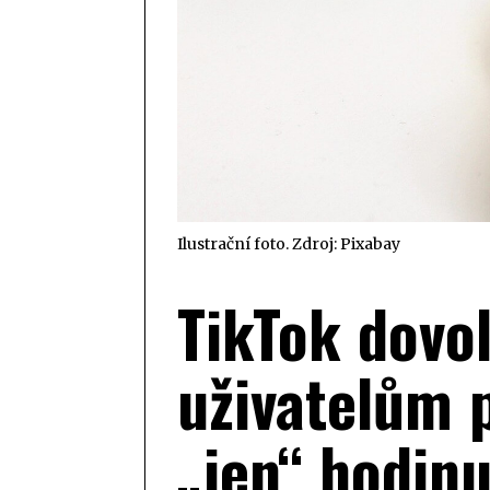
Ilustrační foto. Zdroj: Pixabay
TikTok dovol
uživatelům p
„jen“ hodin