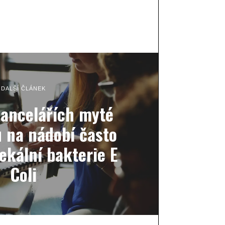
DALŠÍ ČLÁNEK
kancelářích myté
 na nádobí často
ekální bakterie E
Coli