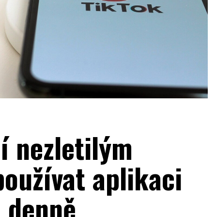
í nezletilým
oužívat aplikaci
u denně