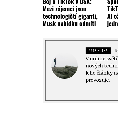
Boj o TikTok v USA:
Spol
Mezi zájemci jsou
Tik
technologičtí giganti,
AI o
Musk nabídku odmítl
jedn
PETR KUTKA
N
V online svět
nových techno
Jeho články n
provozuje.