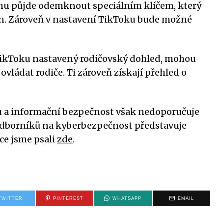
rmu půjde odemknout speciálním klíčem, který
en. Zároveň v nastavení TikToku bude možné
 TikToku nastavený rodičovský dohled, mohou
vládat rodiče. Ti zároveň získají přehled o
u a informační bezpečnost však nedoporučuje
 odborníků na kyberbezpečnost představuje
ce jsme psali
zde
.
TWITTER
PINTEREST
WHATSAPP
EMAIL