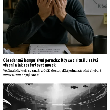
Obsedantně kompulzivní porucha: Kdy se z rituálu stává
vězení a jak restartovat mozek
Většina lidí, kteří se snaží z OCD dostat, dělá jednu zásadní chybu. S
myšlenkami bojují, snaží