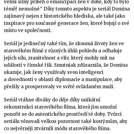
velmi silný příběh o emancipaci žen v době, kdy to bylo
téměř nemožné.“ Díky tomuto aspektu je seriál Domina
zajímavý nejen z historického hlediska, ale také jako
inspirace pro současné generace žen, které bojují o své
místo ve společnosti.
Seriál je jedinečný také tím, že zkoumá životy žen ve
starověkém Římě z různých úhlů pohledu a odhaluje
jejich sílu, zranitelnost a vliv, který mohly mít na
události v římské říši. Smutniak zdůraznila, že Domina
ukazuje, jak ženy využívaly svou inteligenci
a dovednosti v oblasti diplomacie a manipulace, aby
přežily a prosperovaly ve světě ovládaném muži.
Seriál vtáhne diváky do děje díky unikátní
rekonstrukci starověkého Říma, která jim umožní
ponořit se do autentického prostředí té doby. Tvůrci
seriálu věnovali velkou pozornost také kostýmům, aby
co nejvěrněji ztvárnili módu starověkého Říma.