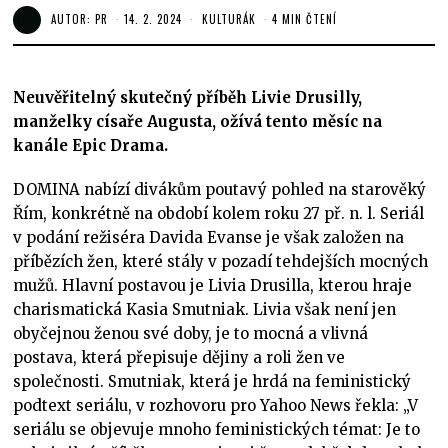
AUTOR:
PR
14. 2. 2024
KULTURÁK
4 MIN ČTENÍ
Neuvěřitelný skutečný příběh Livie Drusilly,
manželky císaře Augusta, ožívá tento měsíc na
kanále Epic Drama.
DOMINA nabízí divákům poutavý pohled na starověký
Řím, konkrétně na období kolem roku 27 př. n. l. Seriál
v podání režiséra Davida Evanse je však založen na
příbězích žen, které stály v pozadí tehdejších mocných
mužů. Hlavní postavou je Livia Drusilla, kterou hraje
charismatická Kasia Smutniak. Livia však není jen
obyčejnou ženou své doby, je to mocná a vlivná
postava, která přepisuje dějiny a roli žen ve
společnosti. Smutniak, která je hrdá na feministický
podtext seriálu, v rozhovoru pro Yahoo News řekla: „V
seriálu se objevuje mnoho feministických témat: Je to