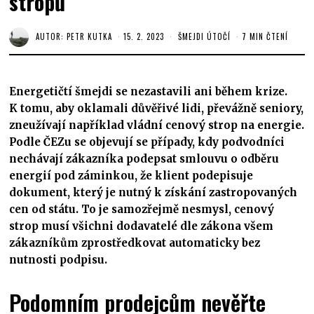
stropů
AUTOR:
PETR KUTKA
15. 2. 2023
ŠMEJDI ÚTOČÍ
7 MIN ČTENÍ
Energetičtí šmejdi se nezastavili ani během krize.
K tomu, aby oklamali důvěřivé lidi, převážně seniory,
zneužívají například vládní cenový strop na energie.
Podle ČEZu se objevují se případy, kdy podvodníci
nechávají zákazníka podepsat smlouvu o odběru
energií pod záminkou, že klient podepisuje
dokument, který je nutný k získání zastropovaných
cen od státu. To je samozřejmě nesmysl, cenový
strop musí všichni dodavatelé dle zákona všem
zákazníkům zprostředkovat automaticky bez
nutnosti podpisu.
Podomním prodejcům nevěřte