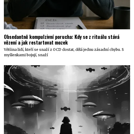
Obsedantně kompulzivní porucha: Kdy se z rituálu stává
vězení a jak restartovat mozek
Většina lidí, kteří se snaží z OCD dostat, dělá jednu zásadní chybu. S
myšlenkami bojují, snaží