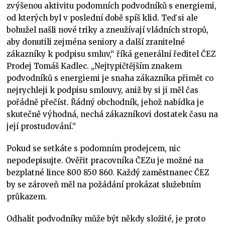
zvýšenou aktivitu podomních podvodníků s energiemi,
od kterých byl v poslední době spíš klid. Teď si ale
bohužel našli nové triky a zneužívají vládních stropů,
aby donutili zejména seniory a další zranitelné
zákazníky k podpisu smluv,“ říká generální ředitel ČEZ
Prodej Tomáš Kadlec. „Nejtypičtějším znakem
podvodníků s energiemi je snaha zákazníka přimět co
nejrychleji k podpisu smlouvy, aniž by si ji měl čas
pořádně přečíst. Řádný obchodník, jehož nabídka je
skutečně výhodná, nechá zákazníkovi dostatek času na
její prostudování.“
Pokud se setkáte s podomním prodejcem, nic
nepodepisujte. Ověřit pracovníka ČEZu je možné na
bezplatné lince 800 850 860. Každý zaměstnanec ČEZ
by se zároveň měl na požádání prokázat služebním
průkazem.
Odhalit podvodníky může být někdy složité, je proto