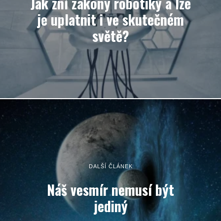
Jak zní zákony robotiky a lze
je uplatnit i ve skutečném
světě?
DALŠÍ ČLÁNEK
Náš vesmír nemusí být
jediný