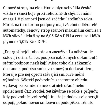
Cenové stropy na elektřinu a plyn schválila česká
vláda v rámci boje proti rekordně drahým cenám
energií. V platnosti jsou od začátku letošního roku.
Nárok na tuto formu podpory mají všichni odběratelé
automaticky, cenový strop stanoví maximální cenu za 1
kWh silové elektřiny na 6,05 Kč s DPH a cenu za 1 kWh
plynu na 3,025 Kč s DPH.
„Energošmejdi toho přesto zneužívají a odběratele
oslovují s tím, že bez podpisu nabízených dokumentů
státní podporu nezískají. Místo toho ale zákazník
dostane k podpisu smlouvu s novým dodavatelem,
která je pro něj oproti stávající smlouvě méně
výhodná. Někteří podvodníci se v tomto ohledu
vydávají za zaměstnance státních úřadů nebo
společnosti ČEZ Prodej. Setkáváme se také s případy,
kdy podvodníci vyhrožují tím, že je dodavatel energií
odpojí, pokud novou smlouvu nepodepíšou. Těmito