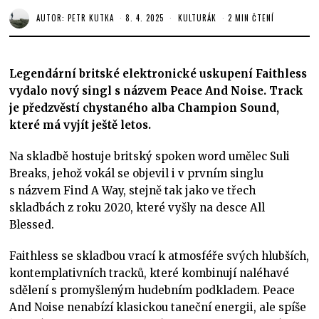
AUTOR:
PETR KUTKA
8. 4. 2025
KULTURÁK
2 MIN ČTENÍ
Legendární britské elektronické uskupení Faithless
vydalo nový singl s názvem Peace And Noise. Track
je předzvěstí chystaného alba Champion Sound,
které má vyjít ještě letos.
Na skladbě hostuje britský spoken word umělec Suli
Breaks, jehož vokál se objevil i v prvním singlu
s názvem Find A Way, stejně tak jako ve třech
skladbách z roku 2020, které vyšly na desce All
Blessed.
Faithless se skladbou vrací k atmosféře svých hlubších,
kontemplativních tracků, které kombinují naléhavé
sdělení s promyšleným hudebním podkladem. Peace
And Noise nenabízí klasickou taneční energii, ale spíše