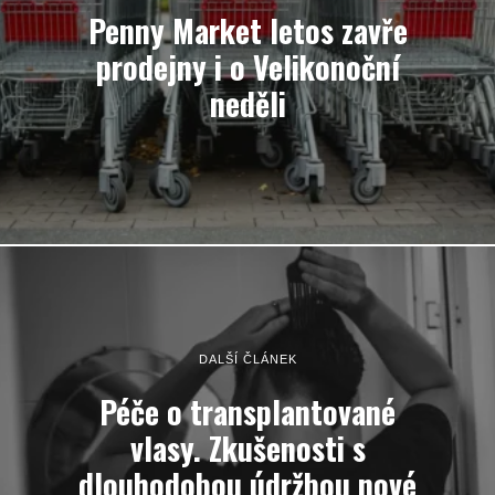
Penny Market letos zavře
prodejny i o Velikonoční
neděli
DALŠÍ ČLÁNEK
Péče o transplantované
vlasy. Zkušenosti s
dlouhodobou údržbou nové