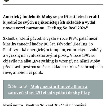
Americký hudebník Moby se po třiceti letech vrátil
k jedné ze svých nejikoničtějších skladeb a vydal
novou verzi nazvanou „Feeling So Real 2024“.
Skladba, která původně vyšla v roce 1994, patří mezi
klasiky taneční hudby 90. let. Původní „Feeling So
Real“ vyniká energickým tempem, euforickými vokály
a výraznými syntezátorovými prvky. V roce 1995 se
objevila na albu „Everything is Wrong“, na němž Moby
představil pestrou směsici skladeb stylově zahrnujících
rave, ambient či punk.
Čtěte také:
Moby oznámil nové album a
zároveň slaví 25 let od vydání desky Play
Nová verze „Feeling So Real 2024“ si uchovává