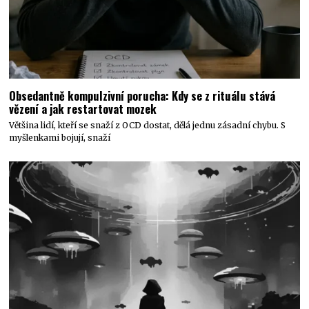
Obsedantně kompulzivní porucha: Kdy se z rituálu stává
vězení a jak restartovat mozek
Většina lidí, kteří se snaží z OCD dostat, dělá jednu zásadní chybu. S
myšlenkami bojují, snaží