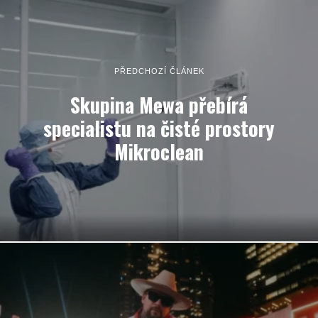
PŘEDCHOZÍ ČLÁNEK
Skupina Mewa přebírá
specialistu na čisté prostory
Mikroclean