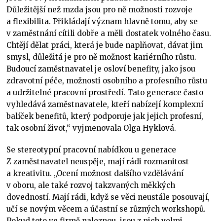
Důležitější než mzda jsou pro ně možnosti rozvoje
a flexibilita. Přikládají význam hlavně tomu, aby se
v zaměstnání cítili dobře a měli dostatek volného času.
Chtějí dělat práci, která je bude naplňovat, dávat jim
smysl, důležitá je pro ně možnost kariérního růstu.
Budoucí zaměstnavatel je osloví benefity, jako jsou
zdravotní péče, možnosti osobního a profesního růstu
a udržitelné pracovní prostředí. Tato generace často
vyhledává zaměstnavatele, kteří nabízejí komplexní
balíček benefitů, který podporuje jak jejich profesní,
tak osobní život,“ vyjmenovala Olga Hyklová.
Se stereotypní pracovní nabídkou u generace
Z zaměstnavatel neuspěje, mají rádi rozmanitost
a kreativitu. „Ocení možnost dalšího vzdělávání
v oboru, ale také rozvoj takzvaných měkkých
dovedností. Mají rádi, když se věci neustále posouvají,
učí se novým věcem a účastní se různých workshopů.
Pokud toto ve firmě naleznou, jsou z nich velmi