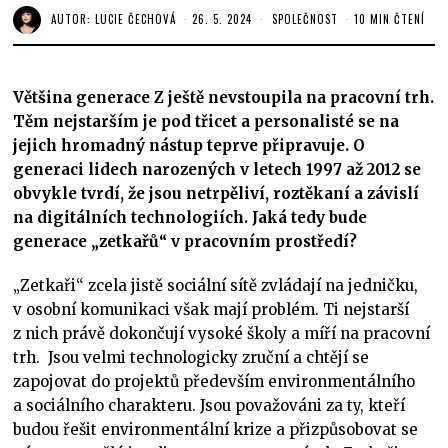
AUTOR:
LUCIE ČECHOVÁ
26. 5. 2024
SPOLEČNOST
10 MIN ČTENÍ
Většina generace Z ještě nevstoupila na pracovní trh.
Těm nejstarším je pod třicet a personalisté se na
jejich hromadný nástup teprve připravuje. O
generaci lidech narozených v letech 1997 až 2012 se
obvykle tvrdí, že jsou netrpěliví, roztěkaní a závislí
na digitálních technologiích. Jaká tedy bude
generace „zetkařů“ v pracovním prostředí?
„Zetkaři“ zcela jistě sociální sítě zvládají na jedničku,
v osobní komunikaci však mají problém. Ti nejstarší
z nich právě dokončují vysoké školy a míří na pracovní
trh. Jsou velmi technologicky zruční a chtějí se
zapojovat do projektů především environmentálního
a sociálního charakteru. Jsou považováni za ty, kteří
budou řešit environmentální krize a přizpůsobovat se