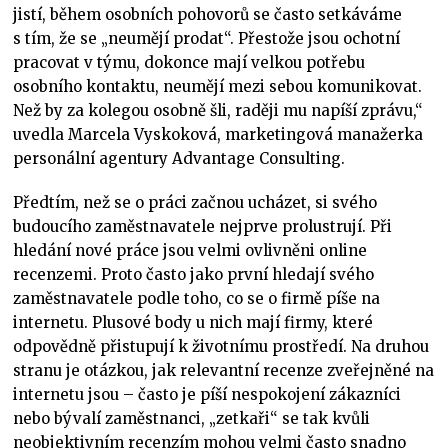
jistí, během osobních pohovorů se často setkáváme
s tím, že se „neumějí prodat“. Přestože jsou ochotní
pracovat v týmu, dokonce mají velkou potřebu
osobního kontaktu, neumějí mezi sebou komunikovat.
Než by za kolegou osobně šli, raději mu napíší zprávu,“
uvedla Marcela Vyskoková, marketingová manažerka
personální agentury Advantage Consulting.
Předtím, než se o práci začnou ucházet, si svého
budoucího zaměstnavatele nejprve prolustrují. Při
hledání nové práce jsou velmi ovlivněni online
recenzemi. Proto často jako první hledají svého
zaměstnavatele podle toho, co se o firmě píše na
internetu. Plusové body u nich mají firmy, které
odpovědně přistupují k životnímu prostředí. Na druhou
stranu je otázkou, jak relevantní recenze zveřejněné na
internetu jsou – často je píší nespokojení zákazníci
nebo bývalí zaměstnanci, „zetkaři“ se tak kvůli
neobjektivním recenzím mohou velmi často snadno