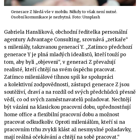
Generace Z hledá vše v mobilu. Někdy to však není nutné.
Osobní komunikace je nezbytná. Foto: Unsplash
Gabriela Hansliková, obchodní ředitelka personální
agentury Advantage Consulting, srovnává „zetkaře“
s mileniály, takzvanou generací Y. „Zatímco předchozí
generace Y je plná mladých idealistů, kteří touží po
tom, aby byli „objeveni“, v generaci Z převažují
realisté, kteří chtějí na svém úspěchu pracovat.
Zatímco mileniálové tíhnou spíš ke spolupráci
a kolektivní zodpovědnosti, zástupci generace Z jsou
soutěživí, draví a na rozdíl od svých předchůdců přesně
vědí, co od svých zaměstnavatelů požadovat. Nechtějí
být vázáni na klasickou pracovní dobu, upřednostňují
home office a flexibilní pracovní dobu a možnost
pracovat odkudkoliv. Oproti mileniálům, kteří si na
pracovním trhu zvykli klást až nesmyslné požadavky,
mají reálná očekávání a chtějí na sobě pracovat.“