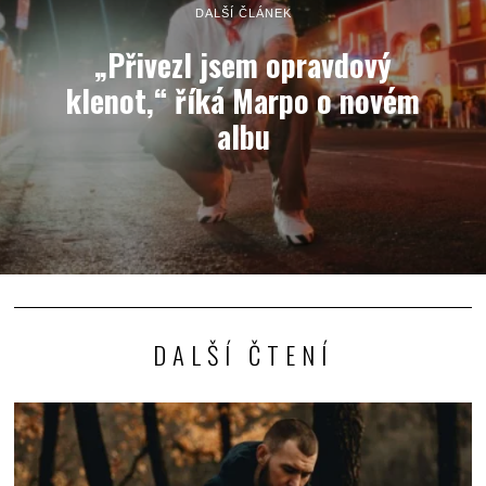
DALŠÍ ČLÁNEK
„Přivezl jsem opravdový
klenot,“ říká Marpo o novém
albu
DALŠÍ ČTENÍ