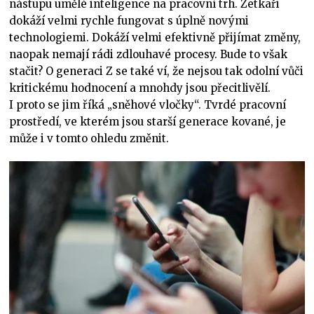
nástupu umělé inteligence na pracovní trh. Zetkaři
dokáží velmi rychle fungovat s úplně novými
technologiemi. Dokáží velmi efektivně přijímat změny,
naopak nemají rádi zdlouhavé procesy. Bude to však
stačit? O generaci Z se také ví, že nejsou tak odolní vůči
kritickému hodnocení a mnohdy jsou přecitlivělí.
I proto se jim říká „sněhové vločky“. Tvrdé pracovní
prostředí, ve kterém jsou starší generace kované, je
může i v tomto ohledu změnit.