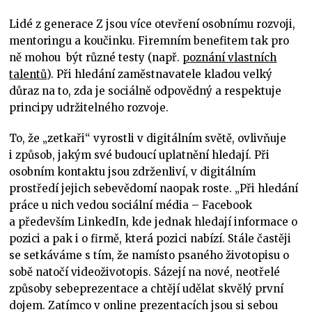
Lidé z generace Z jsou více otevření osobnímu rozvoji,
mentoringu a koučinku. Firemním benefitem tak pro
ně mohou
být různé testy (např.
poznání vlastních
talentů
). Při hledání zaměstnavatele kladou velký
důraz na to, zda je sociálně odpovědný a respektuje
principy udržitelného rozvoje.
To, že „zetkaři“ vyrostli v digitálním světě, ovlivňuje
i způsob, jakým své budoucí uplatnění hledají. Při
osobním kontaktu jsou zdrženliví, v digitálním
prostředí jejich sebevědomí naopak roste. „Při hledání
práce u nich vedou sociální média – Facebook
a především LinkedIn, kde jednak hledají informace o
pozici a pak i o firmě, která pozici nabízí. Stále častěji
se setkáváme s tím, že namísto psaného životopisu o
sobě natočí videoživotopis. Sázejí na nové, neotřelé
způsoby sebeprezentace a chtějí udělat skvělý první
dojem. Zatímco v online prezentacích jsou si sebou