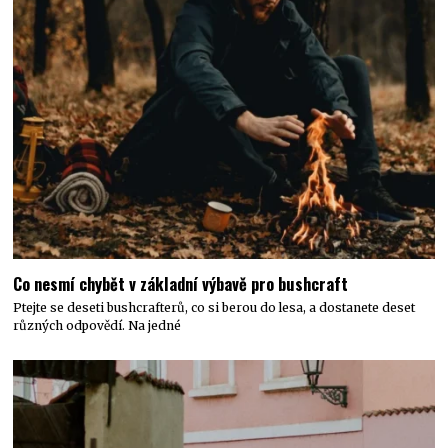
Co nesmí chybět v základní výbavě pro bushcraft
Ptejte se deseti bushcrafterů, co si berou do lesa, a dostanete deset
různých odpovědí. Na jedné