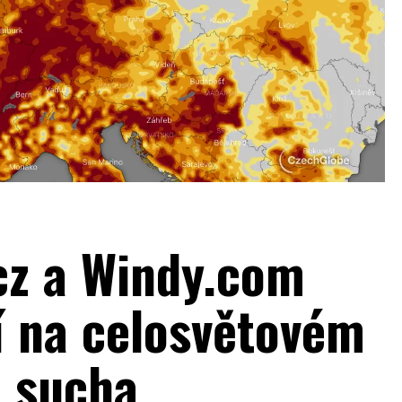
cz a Windy.com
í na celosvětovém
 sucha