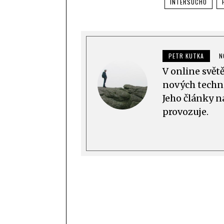
INTERSUCHO
PETR KUTKA
N
V online svět
nových techno
Jeho články n
provozuje.