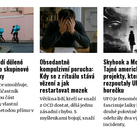
dí dělené
Obsedantně
Skyhook a Mo
o skupinové
kompulzivní porucha:
Tajné americ
ky
Kdy se z rituálu stává
projekty, kte
vězení a jak
rozpoutaly U
ce umožňuje,
restartovat mozek
horečku
účastník
ou část
Většina lidí, kteří se snaží
UFO je fenomén
 vlastní
z OCD dostat, dělá jednu
fascinuje laiky 
metodou přímo v
zásadní chybu. S
druhé polovině 
myšlenkami bojují, snaží
odehrály dva 
incidenty,