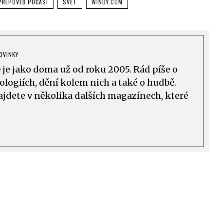
PŘEPOVĚĎ POČASÍ
SVĚT
WINDY.COM
OVINKY
ě je jako doma už od roku 2005. Rád píše o
logiích, dění kolem nich a také o hudbě.
ajdete v několika dalších magazínech, které