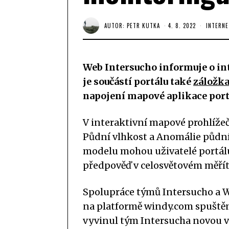
AUTOR:
PETR KUTKA
4. 8. 2022
INTERNE
Web Intersucho informuje o in
je součástí portálu také
záložka
napojení mapové aplikace por
V interaktivní mapové prohlížečc
Půdní vlhkost a Anomálie půdní
modelu mohou uživatelé portálu
předpověď v celosvětovém měří
Spolupráce týmů Intersucho a Wi
na platformě windy.com spuštěna
vyvinul tým Intersucha novou v