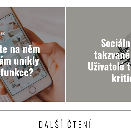
NEK
Sociáln
íte na něm
takzvané
vám unikly
Uživatelé 
 funkce?
krit
DALŠÍ ČTENÍ