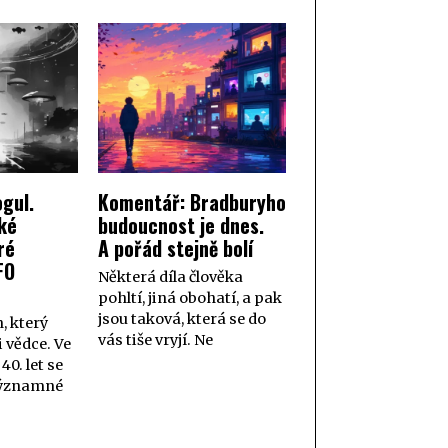
gul.
Komentář: Bradburyho
ké
budoucnost je dnes.
ré
A pořád stejně bolí
FO
Některá díla člověka
pohltí, jiná obohatí, a pak
jsou taková, která se do
, který
vás tiše vryjí. Ne
i vědce. Ve
40. let se
významné