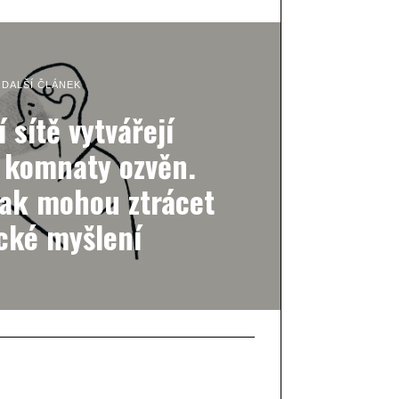
DALŠÍ ČLÁNEK
í sítě vytvářejí
 komnaty ozvěn.
tak mohou ztrácet
ické myšlení