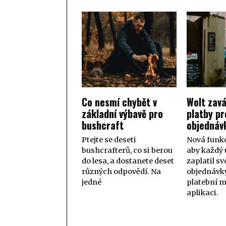
Co nesmí chybět v
Wolt zavá
základní výbavě pro
platby pr
bushcraft
objednáv
Ptejte se deseti
Nová funk
bushcrafterů, co si berou
aby každý 
do lesa, a dostanete deset
zaplatil sv
různých odpovědí. Na
objednávky
jedné
platební 
aplikaci.