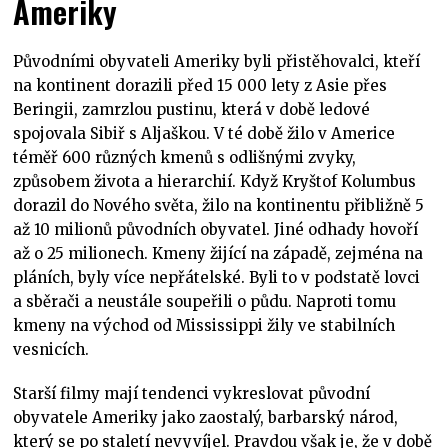
Ameriky
Původními obyvateli Ameriky byli přistěhovalci, kteří
na kontinent dorazili před 15 000 lety z Asie přes
Beringii, zamrzlou pustinu, která v době ledové
spojovala Sibiř s Aljaškou. V té době žilo v Americe
téměř 600 různých kmenů s odlišnými zvyky,
způsobem života a hierarchií. Když Kryštof Kolumbus
dorazil do Nového světa, žilo na kontinentu přibližně 5
až 10 milionů původních obyvatel. Jiné odhady hovoří
až o 25 milionech. Kmeny žijící na západě, zejména na
pláních, byly více nepřátelské. Byli to v podstatě lovci
a sběrači a neustále soupeřili o půdu. Naproti tomu
kmeny na východ od Mississippi žily ve stabilních
vesnicích.
Starší filmy mají tendenci vykreslovat původní
obyvatele Ameriky jako zaostalý, barbarský národ,
který se po staletí nevyvíjel. Pravdou však je, že v době