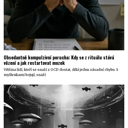
Obsedantně kompulzivní porucha: Kdy se z rituálu stává
vězení a jak restartovat mozek
Většina lidí, kteří se snaží z OCD dostat, dělá jednu zásadní chybu. S
myšlenkami bojují, snaží