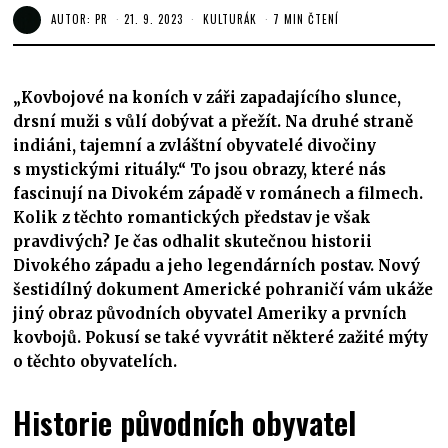
AUTOR:
PR
21. 9. 2023
KULTURÁK
7 MIN ČTENÍ
„Kovbojové na koních v záři zapadajícího slunce,
drsní muži s vůlí dobývat a přežít. Na druhé straně
indiáni, tajemní a zvláštní obyvatelé divočiny
s mystickými rituály.“ To jsou obrazy, které nás
fascinují na Divokém západě v románech a filmech.
Kolik z těchto romantických představ je však
pravdivých? Je čas odhalit skutečnou historii
Divokého západu a jeho legendárních postav. Nový
šestidílný dokument Americké pohraničí vám ukáže
jiný obraz původních obyvatel Ameriky a prvních
kovbojů. Pokusí se také vyvrátit některé zažité mýty
o těchto obyvatelích.
Historie původních obyvatel