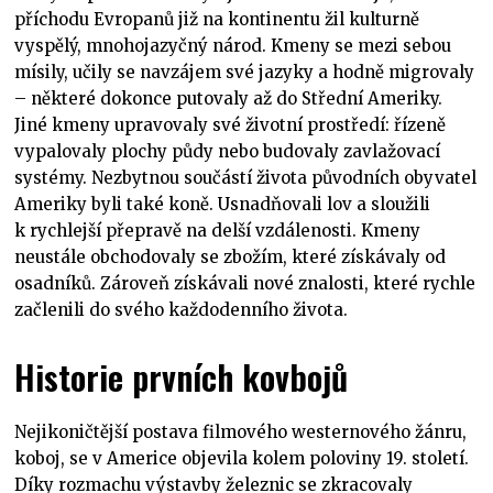
příchodu Evropanů již na kontinentu žil kulturně
vyspělý, mnohojazyčný národ. Kmeny se mezi sebou
mísily, učily se navzájem své jazyky a hodně migrovaly
– některé dokonce putovaly až do Střední Ameriky.
Jiné kmeny upravovaly své životní prostředí: řízeně
vypalovaly plochy půdy nebo budovaly zavlažovací
systémy. Nezbytnou součástí života původních obyvatel
Ameriky byli také koně. Usnadňovali lov a sloužili
k rychlejší přepravě na delší vzdálenosti. Kmeny
neustále obchodovaly se zbožím, které získávaly od
osadníků. Zároveň získávali nové znalosti, které rychle
začlenili do svého každodenního života.
Historie prvních kovbojů
Nejikoničtější postava filmového westernového žánru,
koboj, se v Americe objevila kolem poloviny 19. století.
Díky rozmachu výstavby železnic se zkracovaly