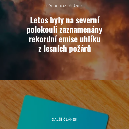
PŘEDCHOZÍ ČLÁNEK
Letos byly na severní
polokouli zaznamenány
rekordní emise uhlíku
z lesních požárů
DALŠÍ ČLÁNEK