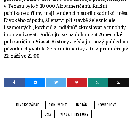
v Texasu bylo 5-10 000 Afroameričanů. Knižní
publikace a filmy mají tendenci historii osadníků, měst
Divokého západu, šílenství při stavbě železnic ale
i samotných „kovbojů a indiánů“ zkreslovat a mnohdy
i romantizovat. Podívejte se na dokument
Americké
pohraničí
na
Viasat History
a získejte nový pohled na
původní obyvatele Severní Ameriky a to v
premiéře již
22. září ve 21:00
.
DIVOKÝ ZÁPAD
DOKUMENT
INDIÁNI
KOVBOJOVÉ
USA
VIASAT HISTORY