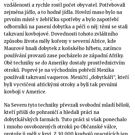
vzdálenosti a rychle rostl počet obyvatel. Potřebovali
zejména jídlo, a to hodně jídla. Hovězí maso bylo na
prvním místě v žebříčku spotřeby a bylo zapotřebí
odborníků na pasení dobytka a péči o něj: těmi se stali
takzvaní kovbojové. Dovednosti tohoto zvláštního
způsobu života měly kořeny v severní Africe, kde
Maurové hnali dobytek z koňského hřbetu, zatímco
používání provazů zase pocházelo ze západní Afriky.
Obě techniky se do Ameriky dostaly prostřednictvím
otroků. Poprvé je na východním pobřeží Mexika
používali takzvaní vaqueros. Mexičtí „dobytkáři“, kteří
byli vycvičeni africkými otroky a byli tak prvními
kovboji v Americe.
Na Severu tyto techniky převzali svobodní mladí běloši,
kteří přišli do pohraničí a hledali práci na
dobytkářských farmách. Tuto práci si však ponechalo
i mnoho osvobozených otroků po Občanské válce,
protože ji měli v krvi. Z 30 000 kovbojů pracujících jen