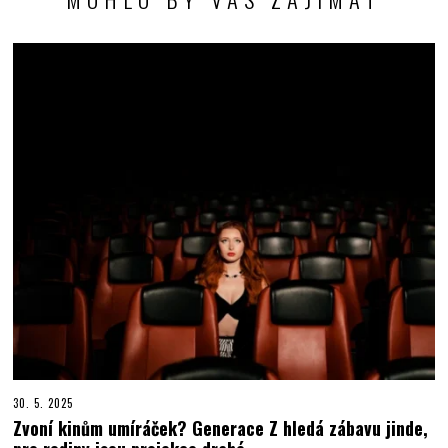
30. 5. 2025
Zvoní kinům umíráček? Generace Z hledá zábavu jinde,