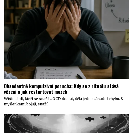
Obsedantně kompulzivní porucha: Kdy se z rituálu stává
vězení a jak restartovat mozek
Většina lidí, kteří se snaží z OCD dostat, dělá jednu zásadní chybu. S
myšlenkami bojují, snaží