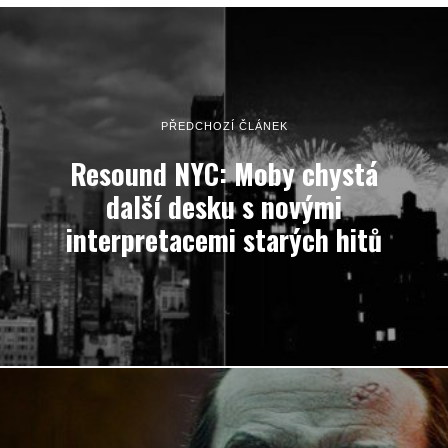
PŘEDCHOZÍ ČLÁNEK
Resound NYC: Moby chystá
další desku s novými
interpretacemi starých hitů