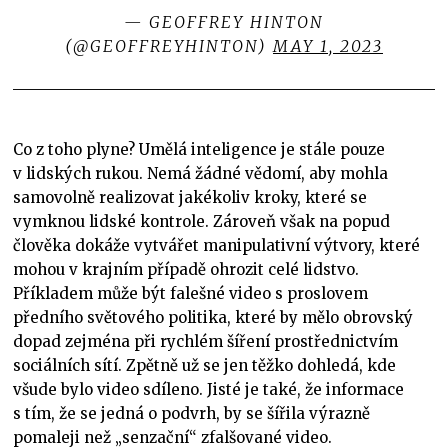
— GEOFFREY HINTON
(@GEOFFREYHINTON)
MAY 1, 2023
Co z toho plyne? Umělá inteligence je stále pouze
v lidských rukou. Nemá žádné vědomí, aby mohla
samovolně realizovat jakékoliv kroky, které se
vymknou lidské kontrole. Zároveň však na popud
člověka dokáže vytvářet manipulativní výtvory, které
mohou v krajním případě ohrozit celé lidstvo.
Příkladem může být falešné video s proslovem
předního světového politika, které by mělo obrovský
dopad zejména při rychlém šíření prostřednictvím
sociálních sítí. Zpětně už se jen těžko dohledá, kde
všude bylo video sdíleno. Jisté je také, že informace
s tím, že se jedná o podvrh, by se šířila výrazně
pomaleji než „senzační“ zfalšované video.