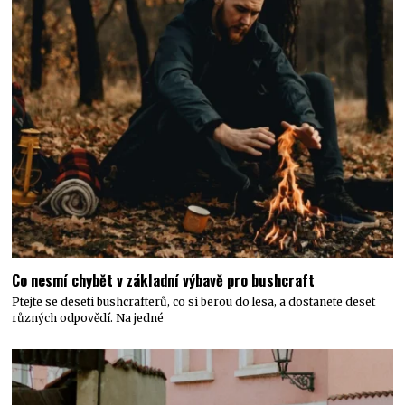
Co nesmí chybět v základní výbavě pro bushcraft
Ptejte se deseti bushcrafterů, co si berou do lesa, a dostanete deset
různých odpovědí. Na jedné