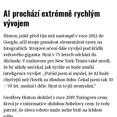
AI prochází extrémně rychlým
vývojem
Hinton, ještě před tím než nastoupil v roce 2012 do
Googlu, učil stroje poznávat elementární vzory na
fotografiích. Strojové učení dále vyvíjel pod křídly
světového giganta. Nyní v 75 letech odchází do
důchodu. V rozhovoru pro New York Times také uvedl,
že by nikdy nečekal, jak rychle se bude umělá
inteligence vyvíjet. „Pořád jsem si myslel, že AI bude
chytřejší než člověk za dlouhou dobu. Čekal jsem tak 30
– 50 let, možná i déle. Nyní si to již nemyslím.“
Geoffrey Hinton obdržel v roce 2019 Turingovu cenu,
která je v informatice obdobou Nobelovy ceny. Je tedy
patrné, že slova tohoto muže nelze brát na lehkou
váhu.