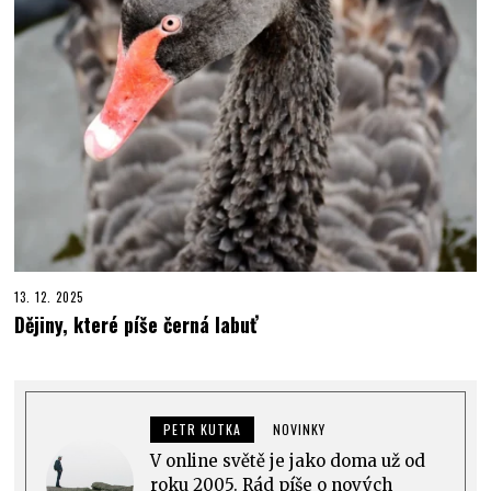
13. 12. 2025
Dějiny, které píše černá labuť
PETR KUTKA
NOVINKY
V online světě je jako doma už od
roku 2005. Rád píše o nových