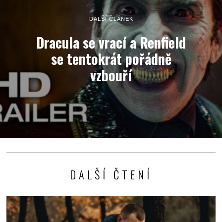
DALŠÍ ČLÁNEK
Dracula se vrací a Renfield
se tentokrát pořádně
vzbouří
DALŠÍ ČTENÍ