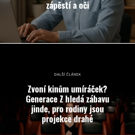
zápěstí a oči
DALŠÍ ČLÁNEK
Zvoní kinům umíráček?
Generace Z hledá zábavu
jinde, pro rodiny jsou
projekce drahé