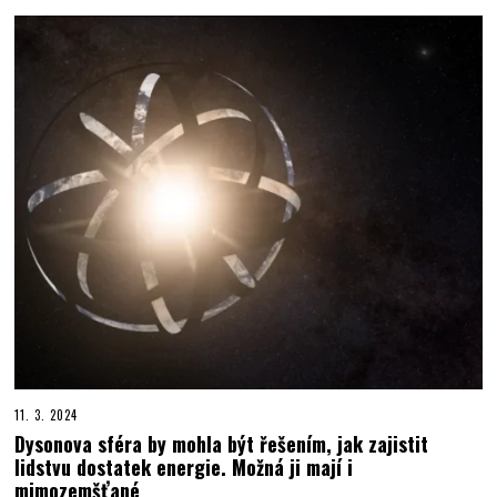
11. 3. 2024
Dysonova sféra by mohla být řešením, jak zajistit
lidstvu dostatek energie. Možná ji mají i
mimozemšťané