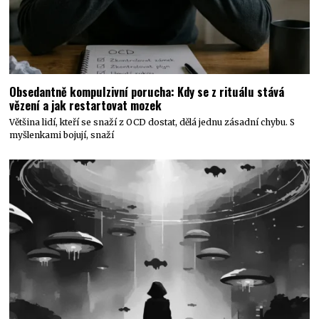
Obsedantně kompulzivní porucha: Kdy se z rituálu stává
vězení a jak restartovat mozek
Většina lidí, kteří se snaží z OCD dostat, dělá jednu zásadní chybu. S
myšlenkami bojují, snaží