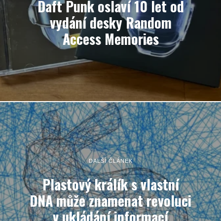
Daft Punk oslaví 10 let od
vydání desky Random
Access Memories
DALŠÍ ČLÁNEK
Plastový králík s vlastní
DNA může znamenat revoluci
v ukládání informací