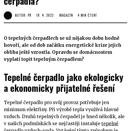
čerpadla?
AUTOR:
PR
18. 4. 2023
MAGAZÍN
4 MIN ČTENÍ
O tepelných čerpadlech se už nějakou dobu hodně
hovoří, ale od dob začátku energetické krize jejich
obliba ještě vzrostla. Opravdu se domácnostem
vyplatí topit tepelným čerpadlem?
Tepelné čerpadlo jako ekologicky
a ekonomicky přijatelné řešení
Tepelné čerpadlo pro svůj provoz potřebuje jen
minimum elektřiny. Při výrobě tepla využívá hlavně
vzduch. Druhů tepelných čerpadel je hned několik, ale
v našich podmínkách se nejčastěji instaluje
tepelné
čerpadlo vzduch–voda
. Vytápění tímto způsobem je