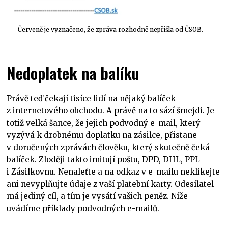
Červeně je vyznačeno, že zpráva rozhodně nepřišla od ČSOB.
Nedoplatek na balíku
Právě teď čekají tisíce lidí na nějaký balíček
z internetového obchodu. A právě na to sází šmejdi. Je
totiž velká šance, že jejich podvodný e-mail, který
vyzývá k drobnému doplatku na zásilce, přistane
v doručených zprávách člověku, který skutečně čeká
balíček. Zloději takto imitují poštu, DPD, DHL, PPL
i Zásilkovnu. Nenaleťte a na odkaz v e-mailu neklikejte
ani nevyplňujte údaje z vaší platební karty. Odesílatel
má jediný cíl, a tím je vysátí vašich peněz. Níže
uvádíme příklady podvodných e-mailů.