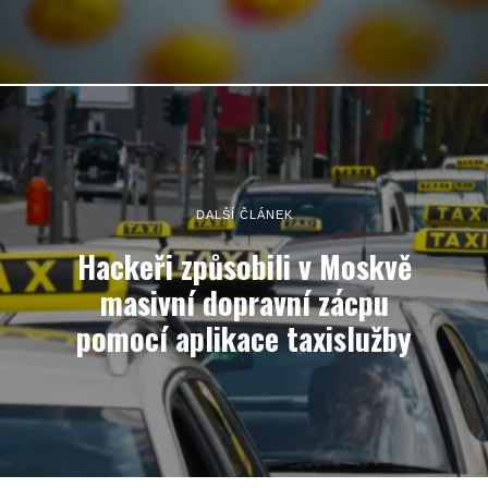
DALŠÍ ČLÁNEK
Hackeři způsobili v Moskvě
masivní dopravní zácpu
pomocí aplikace taxislužby