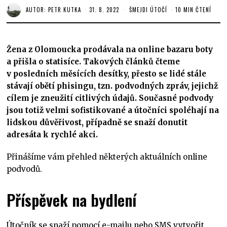
AUTOR:
PETR KUTKA
31. 8. 2022
ŠMEJDI ÚTOČÍ
10 MIN ČTENÍ
Žena z Olomoucka prodávala na online bazaru boty
a přišla o statisíce. Takových článků čteme
v posledních měsících desítky, přesto se lidé stále
stávají obětí phisingu, tzn. podvodných zpráv, jejichž
cílem je zneužití citlivých údajů. Současné podvody
jsou totiž velmi sofistikované a útočníci spoléhají na
lidskou důvěřivost, případně se snaží donutit
adresáta k rychlé akci.
Přinášíme vám přehled některých aktuálních online
podvodů.
Příspěvek na bydlení
Útočník se snaží pomocí e-mailu nebo SMS vytvořit