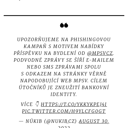
UPOZORŇUJEME NA PHISHINGOVOU
KAMPAŇ S MOTIVEM NABÍDKY
PŘÍSPĚVKU NA BYDLENÍ OD
@MPSVCZ
.
PODVODNÉ ZPRÁVY SE ŠÍŘÍ E-MAILEM
NEBO SMS ZPRÁVAMI SPOLU
S ODKAZEM NA STRÁNKY VĚRNĚ
NAPODOBUJÍCÍ WEB MPSV. CÍLEM
ÚTOČNÍKŮ JE ZNEUŽITÍ BANKOVNÍ
IDENTITY.
VÍCE 👇
HTTPS://T.CO/YKKYKPEJ4I
PIC.TWITTER.COM/H9YLCFG0GT
— NÚKIB (@NUKIB_CZ)
AUGUST 30,