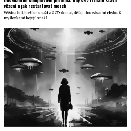
Obsedantně kompulzivní porucha: Kdy se z rituálu stává
vězení a jak restartovat mozek
Většina lidí, kteří se snaží z OCD dostat, dělá jednu zásadní chybu. S
myšlenkami bojují, snaží