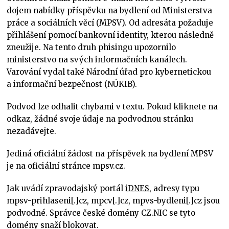
dojem nabídky příspěvku na bydlení od Ministerstva
práce a sociálních věcí (MPSV). Od adresáta požaduje
přihlášení pomocí bankovní identity, kterou následně
zneužije. Na tento druh phisingu upozornilo
ministerstvo na svých informačních kanálech.
Varování vydal také Národní úřad pro kybernetickou
a informační bezpečnost (NÚKIB).
Podvod lze odhalit chybami v textu. Pokud kliknete na
odkaz, žádné svoje údaje na podvodnou stránku
nezadávejte.
Jediná oficiální žádost na příspěvek na bydlení MPSV
je na oficiální stránce mpsv.cz.
Jak uvádí zpravodajský portál
iDNES
, adresy typu
mpsv-prihlaseni[.]cz, mpcv[.]cz, mpvs-bydleni[.]cz jsou
podvodné. Správce české domény CZ.NIC se tyto
domény snaží blokovat.