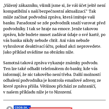
„Vážený zákazníku, všimli jsme si, že váš účet ještě není
kompatibilní s naší bezpečnostní aktualizací.“ Tak
může začínat podvodná zpráva, která imituje vaši
banku. Paradoxně se zde podvodník snaží varovat před
podvodníky. I tak se hraje na emoce. Jenže takovou
zprávu, kde budete muset zadávat údaje o své kartě, po
vás banka nikdy nebude chtít. Ani vám nebude
vyhrožovat deaktivací účtu, pokud akci neprovedete.
Jako příklad uvádíme na obrázku níže.
Samotná taková zpráva vykazuje známky podvodu.
Ten lze také odhalit telefonátem do banky, kde vás
informují, že nic takového není třeba. Další možností
odhalení podvodníka je kontrola emailové adresy, ze
které zpráva přišla. Většinou přichází ze zahraničí,
v našem příkladu níže je to Nizozemí.