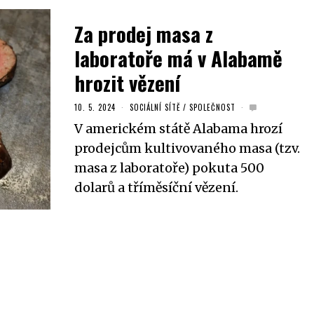
Za prodej masa z
laboratoře má v Alabamě
hrozit vězení
10. 5. 2024
SOCIÁLNÍ SÍTĚ
/
SPOLEČNOST
V americkém státě Alabama hrozí
prodejcům kultivovaného masa (tzv.
masa z laboratoře) pokuta 500
dolarů a tříměsíční vězení.