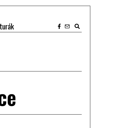
turák
ce