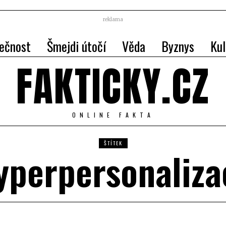
reklama
ečnost
Šmejdi útočí
Věda
Byznys
Kul
FAKTICKY.CZ
ONLINE FAKTA
ŠTÍTEK
yperpersonaliza