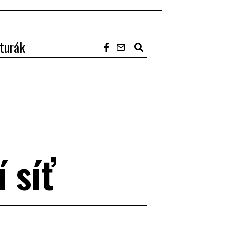
turák
 síť