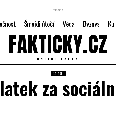
reklama
ečnost
Šmejdi útočí
Věda
Byznys
Kul
FAKTICKY.CZ
ONLINE FAKTA
ŠTÍTEK
latek za sociální