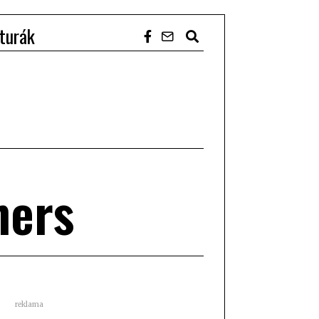
turák
hers
reklama