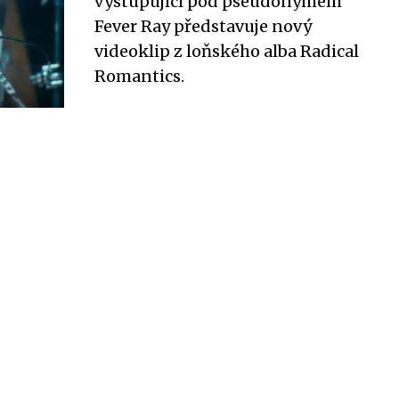
vystupující pod pseudonymem
Fever Ray představuje nový
videoklip z loňského alba Radical
Romantics.