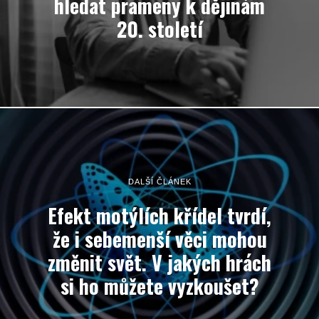
hledat prameny k dějinám
20. století
DALŠÍ ČLÁNEK
Efekt motýlích křídel tvrdí,
že i sebemenší věci mohou
změnit svět. V jakých hrách
si ho můžete vyzkoušet?