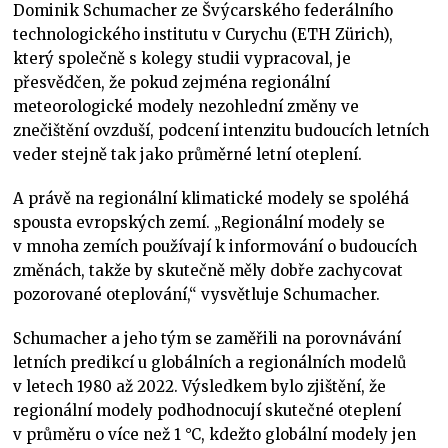
Dominik Schumacher ze Švýcarského federálního
technologického institutu v Curychu (ETH Zürich),
který společně s kolegy studii vypracoval, je
přesvědčen, že pokud zejména regionální
meteorologické modely nezohlední změny ve
znečištění ovzduší, podcení intenzitu budoucích letních
veder stejně tak jako průměrné letní oteplení.
A právě na regionální klimatické modely se spoléhá
spousta evropských zemí. „Regionální modely se
v mnoha zemích používají k informování o budoucích
změnách, takže by skutečně měly dobře zachycovat
pozorované oteplování,“ vysvětluje Schumacher.
Schumacher a jeho tým se zaměřili na porovnávání
letních predikcí u globálních a regionálních modelů
v letech 1980 až 2022. Výsledkem bylo zjištění, že
regionální modely podhodnocují skutečné oteplení
v průměru o více než 1 °C, kdežto globální modely jen