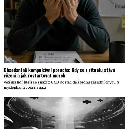
Obsedantně kompulzivní porucha: Kdy se z rituálu stává
vězení a jak restartovat mozek
Většina lidí, kteří se snaží z OCD dostat, dělá jednu zásadní chybu. S
myšlenkami bojují, snaží