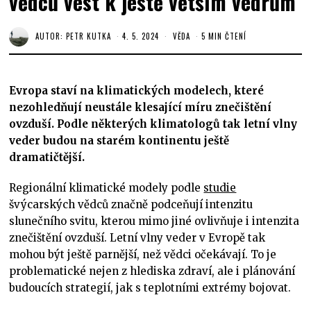
vědců vést k ještě větším vedrům
AUTOR:
PETR KUTKA
4. 5. 2024
VĚDA
5 MIN ČTENÍ
Evropa staví na klimatických modelech, které
nezohledňují neustále klesající míru znečištění
ovzduší. Podle některých klimatologů tak letní vlny
veder budou na starém kontinentu ještě
dramatičtější.
Regionální klimatické modely podle
studie
švýcarských vědců značně podceňují intenzitu
slunečního svitu, kterou mimo jiné ovlivňuje i intenzita
znečištění ovzduší. Letní vlny veder v Evropě tak
mohou být ještě parnější, než vědci očekávají. To je
problematické nejen z hlediska zdraví, ale i plánování
budoucích strategií, jak s teplotními extrémy bojovat.