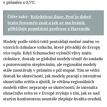
v průměru o 0,5°C.
Čtěte také:
Kolektivní iluze. Proč je dobré
tento fenomén znát a jak se mu bránit,
přibližuje populární profesor z Harvardu
Modely podle vědců totiž postrádají možné změny ve
vzorcích cirkulace vzduchu, které přivádějí do Evropy
více tepla. Když Schumacher vyloučil vlivy změn
cirkulace, dostaly se globální modely téměř do souladu
s pozorovaným oteplováním, ale regionální modely
stále zaostávaly v průměru o půl stupně. Tím se vědci
dostali ke skutečnosti, jak modely pracují s intenzitou
slunečního světla a zjistili, že většina regionálních
modelů vůbec nepracuje se skutečností, že intenzita
slunečního svitu se v Evropě zvyšuje s tím, jak se nad
starým kontinentem neustále zlepšuje kvalita ovzduší.