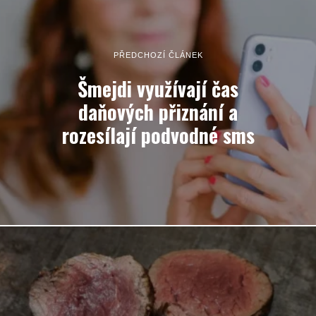
PŘEDCHOZÍ ČLÁNEK
Šmejdi využívají čas
daňových přiznání a
rozesílají podvodné sms