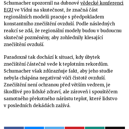
Schumacher upozornil na dubnové
vědecké konferenci
EGU
ve Vídni na skutečnost, že značná část
regionálních modelů pracuje s předpokladem
konstantního znečištění ovzduší. Podle následných
reakcí se zdá, že regionální modely budou v budoucnu
skutečně pozměněny, aby zohlednily klesající
znečištění ovzduší.
Paradoxně tak dochází k situaci, kdy úbytek
znečištění částečně vede k teplotním rekordům.
Schumacher však zdůrazňuje fakt, aby jeho studie
nebyla chápána negativně vůči čistotě ovzduší.
Znečištění není ochranou před větším vedrem, je
škodlivé pro lidské zdraví, ale zároveň i spouštěčem
samotného překotného nárůstu teplot, které lidstvo
v posledních dekádách zažívá.