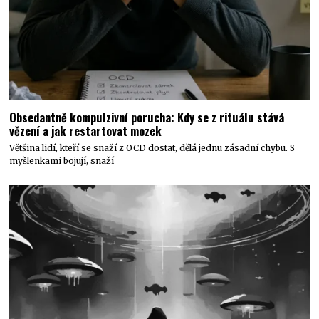
Obsedantně kompulzivní porucha: Kdy se z rituálu stává
vězení a jak restartovat mozek
Většina lidí, kteří se snaží z OCD dostat, dělá jednu zásadní chybu. S
myšlenkami bojují, snaží