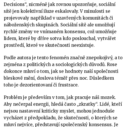
Decisions“, nicméně jak rovnou upozorňuje, sociální
sítě jen kolektivní iluze eskalovaly. V minulosti se
projevovaly například v uzavřených komunitách či
náboženských skupinách. Sociální sítě ale umožňují
rychlé změny ve vnímaném konsensu, což umožňuje
lidem, které by dříve sotva kdo poslouchal, vytvářet
prostředí, které ve skutečnosti neexistuje.
Podle autora je tento fenomén značně znepokojivý, a to
zejména z politických a sociologických důvodů. Rose
dokonce mluví o tom, jak se hodnoty naší společnosti
bleskově mění, doslova téměř přes noc. Důsledkem
toho je dezorientovaní či frustrace.
Problém je především v tom, jak pracuje náš mozek.
Aby nečerpal energii, hledá často „zkratky“. Lidé, kteří
nejsou nastavení kriticky myslet, mohou jednoduše
vycházet z předpokladu, že skutečnosti, o kterých se
mluví nejvíce, představují společenský konsensus. Je