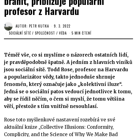
bránit, přibližuje populární
profesor z Harvardu
AUTOR:
PETR KUTKA
9. 3. 2022
SOCIÁLNÍ SÍTĚ
/
SPOLEČNOST
/
VĚDA
5 MIN ČTENÍ
Téměř vše, co si myslíme o názorech ostatních lidí,
je pravděpodobně špatně. A jedním z hlavních viníků
jsou sociální sítě. Todd Rose, profesor na Harvardu
a popularizátor vědy, takto jednoduše shrnuje
fenomén, který označuje jako „kolektivní iluze“.
Jedná se o sociální patos vedoucí jednotlivce k tomu,
aby se řídil něčím, o čem si myslí, že tomu většina
věří, přestože s tím vnitřně nesouhlasí.
Rose toto myšlenkové nastavení rozebírá ve své
aktuální knize „Collective Illusions: Conformity,
Complicity, and the Science of Why We Make Bad