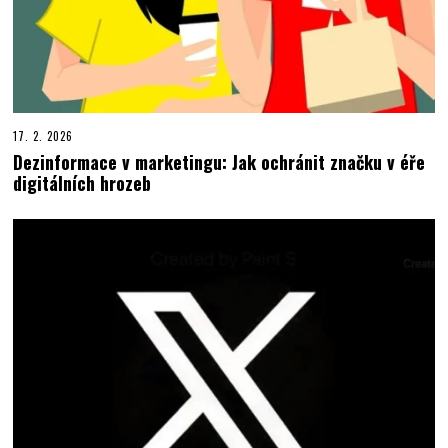
17. 2. 2026
Dezinformace v marketingu: Jak ochránit značku v éře
digitálních hrozeb