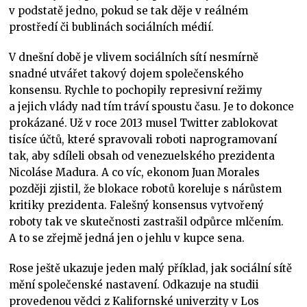
v podstatě jedno, pokud se tak děje v reálném
prostředí či bublinách sociálních médií.
V dnešní době je vlivem sociálních sítí nesmírně
snadné utvářet takový dojem společenského
konsensu. Rychle to pochopily represivní režimy
a jejich vlády nad tím tráví spoustu času. Je to dokonce
prokázané. Už v roce 2013 musel Twitter zablokovat
tisíce účtů, které spravovali roboti naprogramovaní
tak, aby sdíleli obsah od venezuelského prezidenta
Nicoláse Madura. A co víc, ekonom Juan Morales
později zjistil, že blokace robotů koreluje s nárůstem
kritiky prezidenta. Falešný konsensus vytvořený
roboty tak ve skutečnosti zastrašil odpůrce mlčením.
A to se zřejmě jedná jen o jehlu v kupce sena.
Rose ještě ukazuje jeden malý příklad, jak sociální sítě
mění společenské nastavení. Odkazuje na studii
provedenou vědci z Kalifornské univerzity v Los