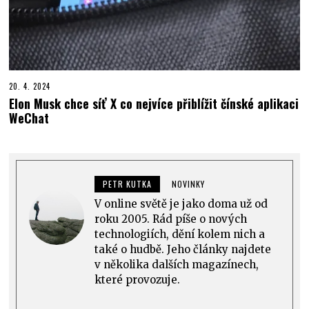
20. 4. 2024
Elon Musk chce síť X co nejvíce přiblížit čínské aplikaci
WeChat
PETR KUTKA
NOVINKY
V online světě je jako doma už od
roku 2005. Rád píše o nových
technologiích, dění kolem nich a
také o hudbě. Jeho články najdete
v několika dalších magazínech,
které provozuje.