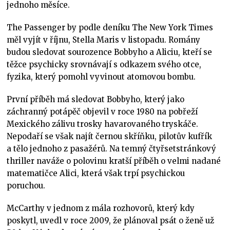
jednoho měsíce.
The Passenger by podle deníku The New York Times
měl vyjít v říjnu, Stella Maris v listopadu. Romány
budou sledovat sourozence Bobbyho a Aliciu, kteří se
těžce psychicky srovnávají s odkazem svého otce,
fyzika, který pomohl vyvinout atomovou bombu.
První příběh má sledovat Bobbyho, který jako
záchranný potápěč objevil v roce 1980 na pobřeží
Mexického zálivu trosky havarovaného tryskáče.
Nepodaří se však najít černou skříňku, pilotův kufřík
a tělo jednoho z pasažérů. Na temný čtyřsetstránkový
thriller naváže o polovinu kratší příběh o velmi nadané
matematičce Alici, která však trpí psychickou
poruchou.
McCarthy v jednom z mála rozhovorů, který kdy
poskytl, uvedl v roce 2009, že plánoval psát o ženě už