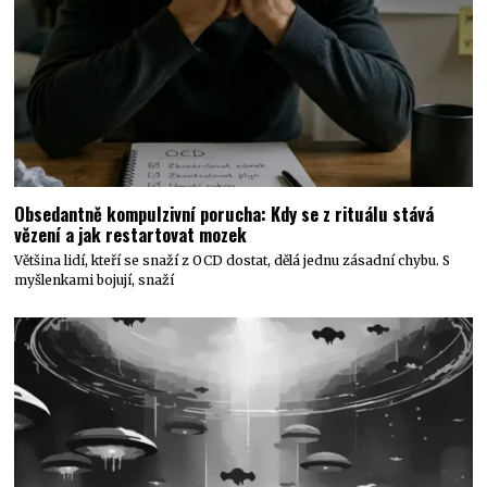
Obsedantně kompulzivní porucha: Kdy se z rituálu stává
vězení a jak restartovat mozek
Většina lidí, kteří se snaží z OCD dostat, dělá jednu zásadní chybu. S
myšlenkami bojují, snaží