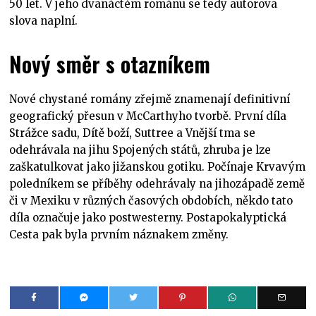
50 let. V jeho dvanáctém románu se tedy autorova
slova naplní.
Nový směr s otazníkem
Nové chystané romány zřejmě znamenají definitivní
geografický přesun v McCarthyho tvorbě. První díla
Strážce sadu, Dítě boží, Suttree a Vnější tma se
odehrávala na jihu Spojených států, zhruba je lze
zaškatulkovat jako jižanskou gotiku. Počínaje Krvavým
poledníkem se příběhy odehrávaly na jihozápadě země
či v Mexiku v různých časových obdobích, někdo tato
díla označuje jako postwesterny. Postapokalyptická
Cesta pak byla prvním náznakem změny.