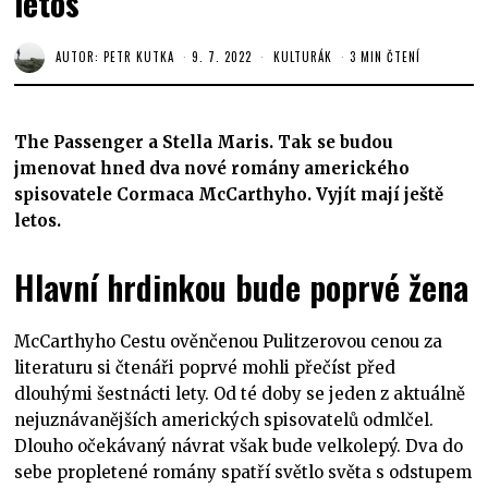
letos
AUTOR:
PETR KUTKA
9. 7. 2022
KULTURÁK
3 MIN ČTENÍ
The Passenger a Stella Maris. Tak se budou
jmenovat hned dva nové romány amerického
spisovatele Cormaca McCarthyho. Vyjít mají ještě
letos.
Hlavní hrdinkou bude poprvé žena
McCarthyho Cestu ověnčenou Pulitzerovou cenou za
literaturu si čtenáři poprvé mohli přečíst před
dlouhými šestnácti lety. Od té doby se jeden z aktuálně
nejuznávanějších amerických spisovatelů odmlčel.
Dlouho očekávaný návrat však bude velkolepý. Dva do
sebe propletené romány spatří světlo světa s odstupem