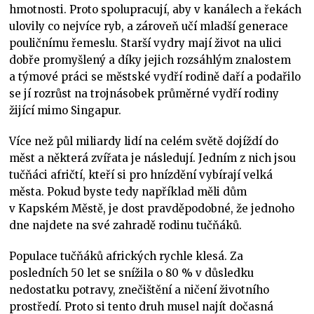
hmotnosti. Proto spolupracují, aby v kanálech a řekách
ulovily co nejvíce ryb, a zároveň učí mladší generace
pouličnímu řemeslu. Starší vydry mají život na ulici
dobře promyšlený a díky jejich rozsáhlým znalostem
a týmové práci se městské vydří rodině daří a podařilo
se jí rozrůst na trojnásobek průměrné vydří rodiny
žijící mimo Singapur.
Více než půl miliardy lidí na celém světě dojíždí do
měst a některá zvířata je následují. Jedním z nich jsou
tučňáci afričtí, kteří si pro hnízdění vybírají velká
města. Pokud byste tedy například měli dům
v Kapském Městě, je dost pravděpodobné, že jednoho
dne najdete na své zahradě rodinu tučňáků.
Populace tučňáků afrických rychle klesá. Za
posledních 50 let se snížila o 80 % v důsledku
nedostatku potravy, znečištění a ničení životního
prostředí. Proto si tento druh musel najít dočasná