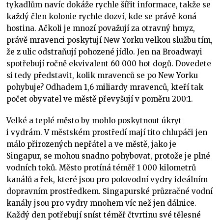
tykadlům navíc dokáže rychle šířit informace, takže se
každý člen kolonie rychle dozví, kde se právě koná
hostina. Ačkoli je mnozí považují za otravný hmyz,
právě mravenci poskytují New Yorku velkou službu tím,
že z ulic odstraňují pohozené jídlo. Jen na Broadwayi
spotřebují ročně ekvivalent 60 000 hot dogů. Dovedete
si tedy představit, kolik mravenců se po New Yorku
pohybuje? Odhadem 1,6 miliardy mravenců, kteří tak
počet obyvatel ve městě převyšují v poměru 200:1.
Velké a teplé město by mohlo poskytnout úkryt
i vydrám. V městském prostředí mají tito chlupáči jen
málo přirozených nepřátel a ve městě, jako je
Singapur, se mohou snadno pohybovat, protože je plné
vodních toků. Město protíná téměř 1 000 kilometrů
kanálů a řek, které jsou pro polovodní vydry ideálním
dopravním prostředkem. Singapurské průzračné vodní
kanály jsou pro vydry mnohem víc než jen dálnice.
Každý den potřebují sníst téměř čtvrtinu své tělesné