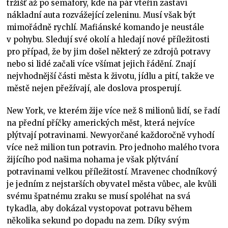
tržišť až po semafory, kde na pár vteřin zastaví
nákladní auta rozvážející zeleninu. Musí však být
mimořádně rychlí. Mafiánské komando je neustále
v pohybu. Sledují své okolí a hledají nové příležitosti
pro případ, že by jim došel některý ze zdrojů potravy
nebo si lidé začali více všímat jejich řádění. Znají
nejvhodnější části města k životu, jídlu a pití, takže ve
městě nejen přežívají, ale doslova prosperují.
New York, ve kterém žije více než 8 milionů lidí, se řadí
na přední příčky amerických měst, která nejvíce
plýtvají potravinami. Newyorčané každoročně vyhodí
více než milion tun potravin. Pro jednoho malého tvora
žijícího pod našima nohama je však plýtvání
potravinami velkou příležitostí. Mravenec chodníkový
je jedním z nejstarších obyvatel města vůbec, ale kvůli
svému špatnému zraku se musí spoléhat na svá
tykadla, aby dokázal vystopovat potravu během
několika sekund po dopadu na zem. Díky svým