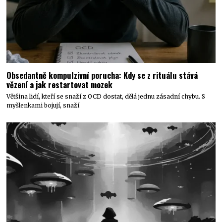
Obsedantně kompulzivní porucha: Kdy se z rituálu stává
vězení a jak restartovat mozek
Většina lidí, kteří se snaží z OCD dostat, dělá jednu zásadní chybu. S
myšlenkami bojují, snaží