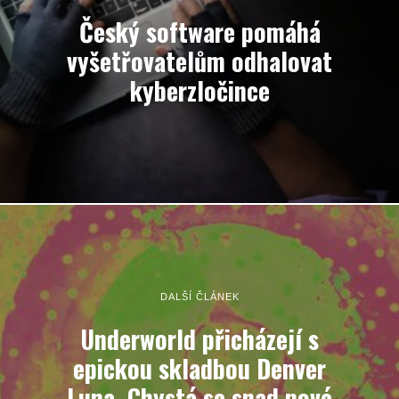
Český software pomáhá
vyšetřovatelům odhalovat
kyberzločince
DALŠÍ ČLÁNEK
Underworld přicházejí s
epickou skladbou Denver
Luna. Chystá se snad nové