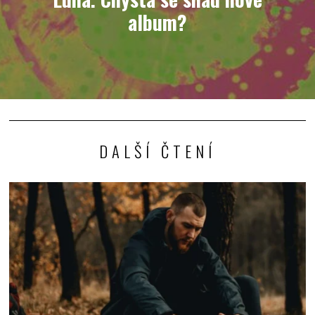
album?
DALŠÍ ČTENÍ