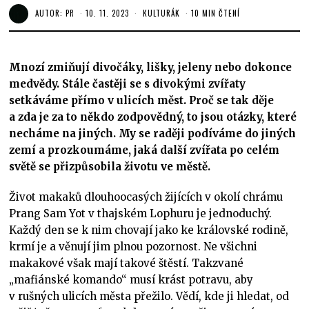
AUTOR:
PR
10. 11. 2023
KULTURÁK
10 MIN ČTENÍ
Mnozí zmiňují divočáky, lišky, jeleny nebo dokonce
medvědy. Stále častěji se s divokými zvířaty
setkáváme přímo v ulicích měst. Proč se tak děje
a zda je za to někdo zodpovědný, to jsou otázky, které
necháme na jiných. My se raději podíváme do jiných
zemí a prozkoumáme, jaká další zvířata po celém
světě se přizpůsobila životu ve městě.
Život makaků dlouhoocasých žijících v okolí chrámu
Prang Sam Yot v thajském Lophuru je jednoduchý.
Každý den se k nim chovají jako ke královské rodině,
krmí je a věnují jim plnou pozornost. Ne všichni
makakové však mají takové štěstí. Takzvané
„mafiánské komando“ musí krást potravu, aby
v rušných ulicích města přežilo. Vědí, kde ji hledat, od