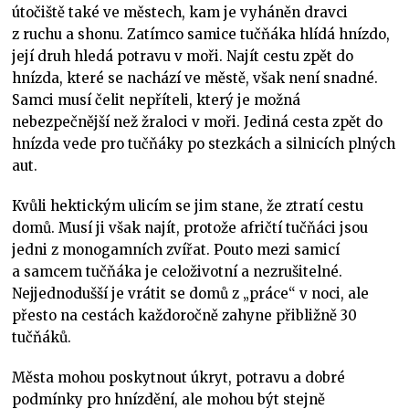
útočiště také ve městech, kam je vyháněn dravci
z ruchu a shonu. Zatímco samice tučňáka hlídá hnízdo,
její druh hledá potravu v moři. Najít cestu zpět do
hnízda, které se nachází ve městě, však není snadné.
Samci musí čelit nepříteli, který je možná
nebezpečnější než žraloci v moři. Jediná cesta zpět do
hnízda vede pro tučňáky po stezkách a silnicích plných
aut.
Kvůli hektickým ulicím se jim stane, že ztratí cestu
domů. Musí ji však najít, protože afričtí tučňáci jsou
jedni z monogamních zvířat. Pouto mezi samicí
a samcem tučňáka je celoživotní a nezrušitelné.
Nejjednodušší je vrátit se domů z „práce“ v noci, ale
přesto na cestách každoročně zahyne přibližně 30
tučňáků.
Města mohou poskytnout úkryt, potravu a dobré
podmínky pro hnízdění, ale mohou být stejně