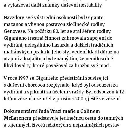
a vykazoval další známky duševní nestability.
Navzdory své výstřední osobnosti byl Gigante
mazanou a vlivnou postavou zločinecké rodiny
Genovese. Na počátku 80. let se stal šéfem rodiny.
Giganteho trestná činnost zahrnovala zapojení do
vydírání, nelegálního hazardu a dalších tradičních
mafiánských praktik. Jeho styl vedení kladl důraz na
utajení a loajalitu a byl známý tím, že nemilosrdně
likvidoval ty, které považoval za hrozbu své moci.
V roce 1997 se Giganteho předstírání související
s duševní chorobou rozplynulo, když byl odsouzen za
vydírání a spiknutí za účelem vraždy. Byl odsouzen k 12
letům vězení a zemřel v prosinci 2005, ještě ve vězení.
Dokumentární řada Vrazi mafie s Colinem
McLarenem
představuje jedinečnou cestu do temných
a tajemných životů některých z nejznámějších postav