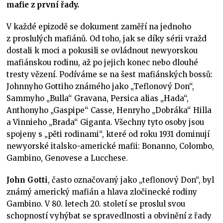
mafie z první řady.
V každé epizodě se dokument zaměří na jednoho
z proslulých mafiánů. Od toho, jak se díky sérii vražd
dostali k moci a pokusili se ovládnout newyorskou
mafiánskou rodinu, až po jejich konec nebo dlouhé
tresty vězení. Podíváme se na šest mafiánských bossů:
Johnnyho Gottiho známého jako „Teflonový Don“,
Sammyho „Bulla“ Gravana, Persica alias „Hada“,
Anthonyho „Gaspipe“ Casse, Henryho „Dobráka“ Hilla
a Vinnieho „Brada“ Giganta. Všechny tyto osoby jsou
spojeny s „pěti rodinami“, které od roku 1931 dominují
newyorské italsko-americké mafii: Bonanno, Colombo,
Gambino, Genovese a Lucchese.
John Gotti
, často označovaný jako „teflonový Don“, byl
známý americký mafián a hlava zločinecké rodiny
Gambino. V 80. letech 20. století se proslul svou
schopností vyhýbat se spravedlnosti a obvinění z řady