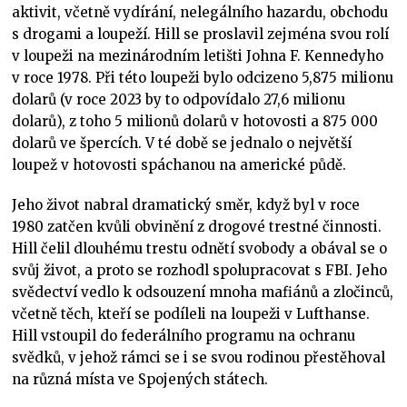
aktivit, včetně vydírání, nelegálního hazardu, obchodu
s drogami a loupeží. Hill se proslavil zejména svou rolí
v loupeži na mezinárodním letišti Johna F. Kennedyho
v roce 1978. Při této loupeži bylo odcizeno 5,875 milionu
dolarů (v roce 2023 by to odpovídalo 27,6 milionu
dolarů), z toho 5 milionů dolarů v hotovosti a 875 000
dolarů ve špercích. V té době se jednalo o největší
loupež v hotovosti spáchanou na americké půdě.
Jeho život nabral dramatický směr, když byl v roce
1980 zatčen kvůli obvinění z drogové trestné činnosti.
Hill čelil dlouhému trestu odnětí svobody a obával se o
svůj život, a proto se rozhodl spolupracovat s FBI. Jeho
svědectví vedlo k odsouzení mnoha mafiánů a zločinců,
včetně těch, kteří se podíleli na loupeži v Lufthanse.
Hill vstoupil do federálního programu na ochranu
svědků, v jehož rámci se i se svou rodinou přestěhoval
na různá místa ve Spojených státech.