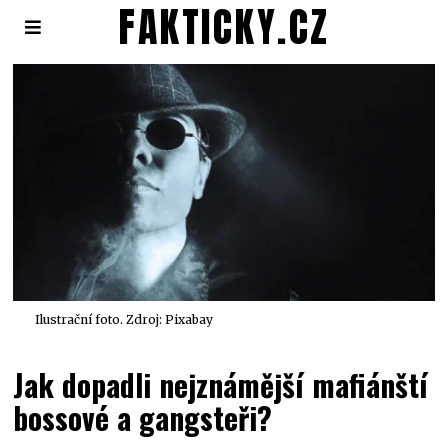
FAKTICKY.CZ
Ilustrační foto. Zdroj: Pixabay
Jak dopadli nejznámější mafiánští
bossové a gangsteři?