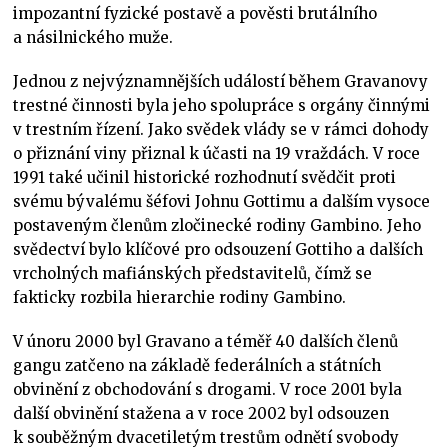
impozantní fyzické postavě a pověsti brutálního
a násilnického muže.
Jednou z nejvýznamnějších událostí během Gravanovy
trestné činnosti byla jeho spolupráce s orgány činnými
v trestním řízení. Jako svědek vlády se v rámci dohody
o přiznání viny přiznal k účasti na 19 vraždách. V roce
1991 také učinil historické rozhodnutí svědčit proti
svému bývalému šéfovi Johnu Gottimu a dalším vysoce
postaveným členům zločinecké rodiny Gambino. Jeho
svědectví bylo klíčové pro odsouzení Gottiho a dalších
vrcholných mafiánských představitelů, čímž se
fakticky rozbila hierarchie rodiny Gambino.
V únoru 2000 byl Gravano a téměř 40 dalších členů
gangu zatčeno na základě federálních a státních
obvinění z obchodování s drogami. V roce 2001 byla
další obvinění stažena a v roce 2002 byl odsouzen
k souběžným dvacetiletým trestům odnětí svobody