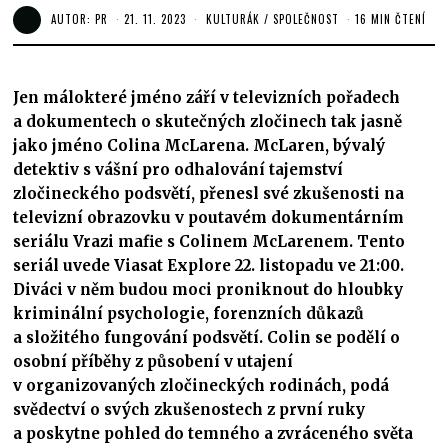
AUTOR:
PR
21. 11. 2023
KULTURÁK
/
SPOLEČNOST
16 MIN ČTENÍ
Jen málokteré jméno září v televizních pořadech
a dokumentech o skutečných zločinech tak jasně
jako jméno Colina McLarena. McLaren, bývalý
detektiv s vášní pro odhalování tajemství
zločineckého podsvětí, přenesl své zkušenosti na
televizní obrazovku v poutavém dokumentárním
seriálu Vrazi mafie s Colinem McLarenem. Tento
seriál uvede Viasat Explore 22. listopadu ve 21:00.
Diváci v něm budou moci proniknout do hloubky
kriminální psychologie, forenzních důkazů
a složitého fungování podsvětí. Colin se podělí o
osobní příběhy z působení v utajení
v organizovaných zločineckých rodinách, podá
svědectví o svých zkušenostech z první ruky
a poskytne pohled do temného a zvráceného světa