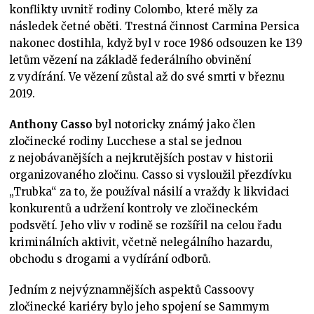
konflikty uvnitř rodiny Colombo, které měly za
následek četné oběti. Trestná činnost Carmina Persica
nakonec dostihla, když byl v roce 1986 odsouzen ke 139
letům vězení na základě federálního obvinění
z vydírání. Ve vězení zůstal až do své smrti v březnu
2019.
Anthony Casso
byl notoricky známý jako člen
zločinecké rodiny Lucchese a stal se jednou
z nejobávanějších a nejkrutějších postav v historii
organizovaného zločinu. Casso si vysloužil přezdívku
„Trubka“ za to, že používal násilí a vraždy k likvidaci
konkurentů a udržení kontroly ve zločineckém
podsvětí. Jeho vliv v rodině se rozšířil na celou řadu
kriminálních aktivit, včetně nelegálního hazardu,
obchodu s drogami a vydírání odborů.
Jedním z nejvýznamnějších aspektů Cassoovy
zločinecké kariéry bylo jeho spojení se Sammym