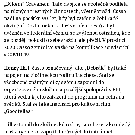
„Býkem“ Gravanem. Tato dvojice se společně podílela
na různých trestných činnostech, včetně vražd. Casso
padl na počátku 90. let, kdy byl zatčen a čelil řadě
obvinění. Dostal několik doživotních trestů a byl
uvězněn ve federální věznici se zvýšenou ostrahou, kde
se později pokusil o sebevraždu, ale přežil. V prosinci
2020 Casso zemřel ve vazbě na komplikace související
s COVID-19.
Henry Hill
, často označovaný jako „Dobrák“, byl také
napojen na zločineckou rodinu Lucchese. Stal se
všeobecně známým díky svému zapojení do
organizovaného zločinu a pozdější spolupráci s FBI,
která vedla k jeho zařazení do programu na ochranu
svědků. Stal se také inspirací pro kultovní film
„Goodfellas“.
Hill vstoupil do zločinecké rodiny Lucchese jako mladý
muž a rychle se zapojil do různých kriminálních