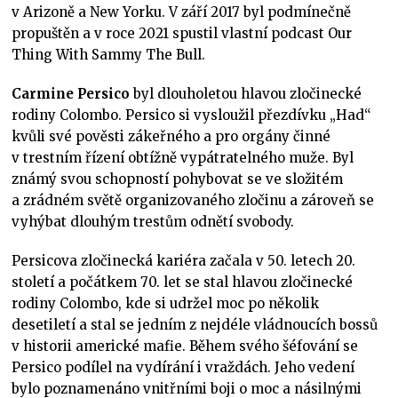
v Arizoně a New Yorku. V září 2017 byl podmínečně
propuštěn a v roce 2021 spustil vlastní podcast Our
Thing With Sammy The Bull.
Carmine Persico
byl dlouholetou hlavou zločinecké
rodiny Colombo. Persico si vysloužil přezdívku „Had“
kvůli své pověsti zákeřného a pro orgány činné
v trestním řízení obtížně vypátratelného muže. Byl
známý svou schopností pohybovat se ve složitém
a zrádném světě organizovaného zločinu a zároveň se
vyhýbat dlouhým trestům odnětí svobody.
Persicova zločinecká kariéra začala v 50. letech 20.
století a počátkem 70. let se stal hlavou zločinecké
rodiny Colombo, kde si udržel moc po několik
desetiletí a stal se jedním z nejdéle vládnoucích bossů
v historii americké mafie. Během svého šéfování se
Persico podílel na vydírání i vraždách. Jeho vedení
bylo poznamenáno vnitřními boji o moc a násilnými