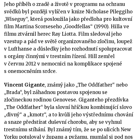
Jeho příběh o zradě a životě v programu na ochranu
svědků byl později vylíčen v knize Nicholase Pileggiho
„Wiseguy“, která posloužila jako předloha pro kultovní
film Martina Scorseseho „Goodfellas“ (1990). Hilla ve
filmu ztvárnil herec Ray Liotta. Film sledoval jeho
vzestup a pád ve světě organizovaného zločinu, loupež
v Lufthanse a důsledky jeho rozhodnutí spolupracovat
s orgány činnými v trestním řízení. Hill zemřel
v červnu 2012 v nemocnici na komplikace spojené
s onemocněním srdce.
Vincent Gigante
, známý jako „The Oddfather“ nebo
„Brada“, byl záhadnou postavou spojenou se
zločineckou rodinou Genovese. Giganteho přezdívka
„The Oddfather“ byla slovní hříčkou kombinující slovo
„divný“ a „kmotr“, a to kvůli jeho výstřednímu chování
a snaze předstírat duševní chorobu, aby se vyhnul
trestnímu stíhání. Byl známý tím, že se po ulicích New
Yorku potuloval v županu a pyžamu, mumlal si pod nos