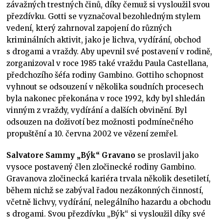
závažných trestných činů, díky čemuž si vysloužil svou
přezdívku. Gotti se vyznačoval bezohledným stylem
vedení, který zahrnoval zapojení do různých
kriminálních aktivit, jako je lichva, vydírání, obchod
s drogami a vraždy. Aby upevnil své postavení v rodině,
zorganizoval v roce 1985 také vraždu Paula Castellana,
předchozího šéfa rodiny Gambino. Gottiho schopnost
vyhnout se odsouzení v několika soudních procesech
byla nakonec překonána v roce 1992, kdy byl shledán
vinným z vraždy, vydírání a dalších obvinění. Byl
odsouzen na doživotí bez možnosti podmínečného
propuštění a 10. června 2002 ve vězení zemřel.
Salvatore Sammy „Býk“ Gravano
se proslavil jako
vysoce postavený člen zločinecké rodiny Gambino.
Gravanova zločinecká kariéra trvala několik desetiletí,
během nichž se zabýval řadou nezákonných činností,
včetně lichvy, vydírání, nelegálního hazardu a obchodu
s drogami. Svou přezdívku „Býk“ si vysloužil díky své