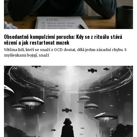
Obsedantně kompulzivní porucha: Kdy se z rituálu stává
vězení a jak restartovat mozek
Většina lidí, kteří se snaží z OCD dostat, dělá jednu zásadní chybu. S
myšlenkami bojují, snaží