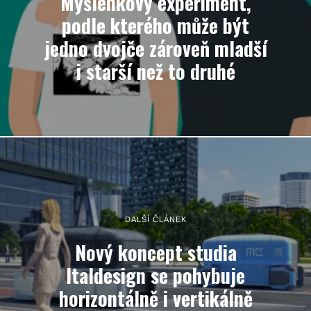
Myšlenkový experiment,
podle kterého může být
jedno dvojče zároveň mladší
i starší než to druhé
DALŠÍ ČLÁNEK
Nový koncept studia
Italdesign se pohybuje
horizontálně i vertikálně