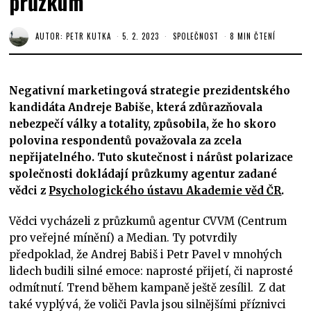
průzkum
AUTOR:
PETR KUTKA
5. 2. 2023
SPOLEČNOST
8 MIN ČTENÍ
Negativní marketingová strategie prezidentského
kandidáta Andreje Babiše, která zdůrazňovala
nebezpečí války a totality, způsobila, že ho skoro
polovina respondentů považovala za zcela
nepřijatelného. Tuto skutečnost i nárůst polarizace
společnosti dokládají průzkumy agentur zadané
vědci z
Psychologického ústavu Akademie věd ČR
.
Vědci vycházeli z průzkumů agentur CVVM (Centrum
pro veřejné mínění) a Median. Ty potvrdily
předpoklad, že Andrej Babiš i Petr Pavel v mnohých
lidech budili silné emoce: naprosté přijetí, či naprosté
odmítnutí. Trend během kampaně ještě zesílil. Z dat
také vyplývá, že voliči Pavla jsou silnějšími příznivci