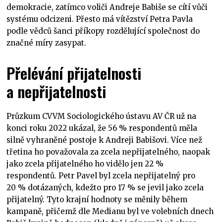
demokracie, zatímco voliči Andreje Babiše se cítí vůči
systému odcizeni. Přesto má vítězství Petra Pavla
podle vědců šanci příkopy rozdělující společnost do
značné míry zasypat.
Přelévání přijatelnosti
a nepřijatelnosti
Průzkum CVVM Sociologického ústavu AV ČR už na
konci roku 2022 ukázal, že 56 % respondentů měla
silně vyhraněné postoje k Andreji Babišovi. Více než
třetina ho považovala za zcela nepřijatelného, naopak
jako zcela přijatelného ho vidělo jen 22 %
respondentů. Petr Pavel byl zcela nepřijatelný pro
20 % dotázaných, kdežto pro 17 % se jevil jako zcela
přijatelný. Tyto krajní hodnoty se měnily během
kampaně, přičemž dle Medianu byl ve volebních dnech