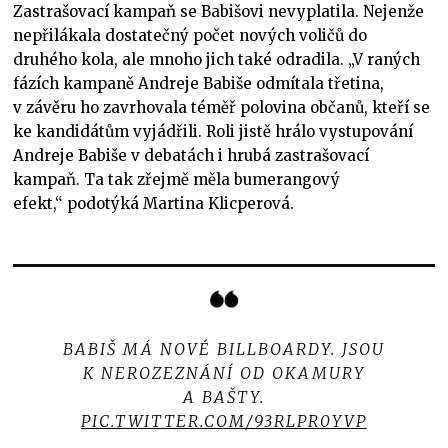
Zastrašovací kampaň se Babišovi nevyplatila. Nejenže
nepřilákala dostatečný počet nových voličů do
druhého kola, ale mnoho jich také odradila. „V raných
fázích kampaně Andreje Babiše odmítala třetina,
v závěru ho zavrhovala téměř polovina občanů, kteří se
ke kandidátům vyjádřili. Roli jistě hrálo vystupování
Andreje Babiše v debatách i hrubá zastrašovací
kampaň. Ta tak zřejmě měla bumerangový
efekt,“ podotýká Martina Klicperová.
BABIŠ MÁ NOVÉ BILLBOARDY. JSOU
K NEROZEZNÁNÍ OD OKAMURY
A BAŠTY.
PIC.TWITTER.COM/93RLPR0YVP