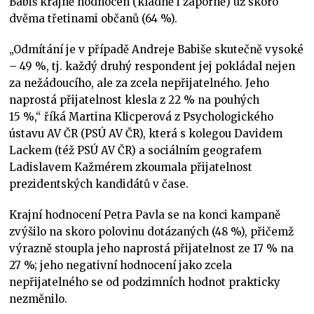
Babiš krajně hodnocen (kladně i záporně) už skoro
dvěma třetinami občanů (64 %).
„Odmítání je v případě Andreje Babiše skutečně vysoké
– 49 %, tj. každý druhý respondent jej pokládal nejen
za nežádoucího, ale za zcela nepřijatelného. Jeho
naprostá přijatelnost klesla z 22 % na pouhých
15 %,“ říká Martina Klicperová z Psychologického
ústavu AV ČR (PSÚ AV ČR), která s kolegou Davidem
Lackem (též PSÚ AV ČR) a sociálním geografem
Ladislavem Kažmérem zkoumala přijatelnost
prezidentských kandidátů v čase.
Krajní hodnocení Petra Pavla se na konci kampaně
zvýšilo na skoro polovinu dotázaných (48 %), přičemž
výrazně stoupla jeho naprostá přijatelnost ze 17 % na
27 %; jeho negativní hodnocení jako zcela
nepřijatelného se od podzimních hodnot prakticky
nezměnilo.