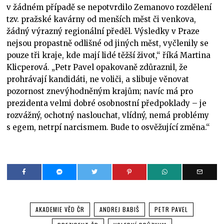
v žádném případě se nepotvrdilo Zemanovo rozdělení
tzv. pražské kavárny od menších měst či venkova,
žádný výrazný regionální předěl. Výsledky v Praze
nejsou propastně odlišné od jiných měst, vyčlenily se
pouze tři kraje, kde mají lidé těžší život,“ říká Martina
Klicperová. „Petr Pavel opakovaně zdůraznil, že
prohrávají kandidáti, ne voliči, a slibuje věnovat
pozornost znevýhodněným krajům; navíc má pro
prezidenta velmi dobré osobnostní předpoklady – je
rozvážný, ochotný naslouchat, vlídný, nemá problémy
s egem, netrpí narcismem. Bude to osvěžující změna.“
AKADEMIE VĚD ČR
ANDREJ BABIŠ
PETR PAVEL