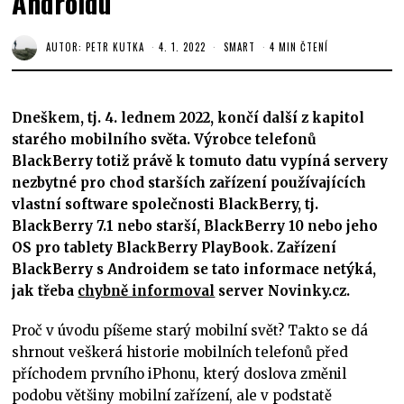
Androidu
AUTOR:
PETR KUTKA
4. 1. 2022
SMART
4 MIN ČTENÍ
Dneškem, tj. 4. lednem 2022, končí další z kapitol
starého mobilního světa. Výrobce telefonů
BlackBerry totiž právě k tomuto datu vypíná servery
nezbytné pro chod starších zařízení používajících
vlastní software společnosti BlackBerry, tj.
BlackBerry 7.1 nebo starší, BlackBerry 10 nebo jeho
OS pro tablety BlackBerry PlayBook. Zařízení
BlackBerry s Androidem se tato informace netýká,
jak třeba
chybně informoval
server Novinky.cz.
Proč v úvodu píšeme starý mobilní svět? Takto se dá
shrnout veškerá historie mobilních telefonů před
příchodem prvního iPhonu, který doslova změnil
podobu většiny mobilní zařízení, ale v podstatě