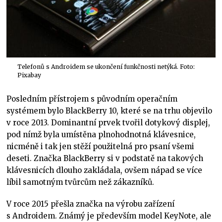
Telefonů s Androidem se ukončení funkčnosti netýká. Foto:
Pixabay
Posledním přístrojem s původním operačním
systémem bylo BlackBerry 10, které se na trhu objevilo
v roce 2013. Dominantní prvek tvořil dotykový displej,
pod nímž byla umístěna plnohodnotná klávesnice,
nicméně i tak jen stěží použitelná pro psaní všemi
deseti. Značka BlackBerry si v podstatě na takových
klávesnicích dlouho zakládala, ovšem nápad se více
líbil samotným tvůrcům než zákazníků.
V roce 2015 přešla značka na výrobu zařízení
s Androidem. Známý je především model KeyNote, ale