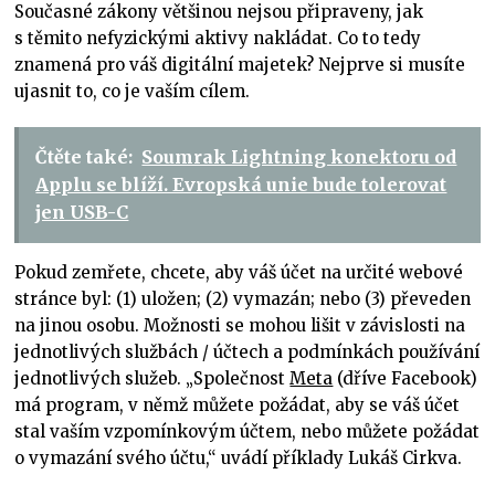
Současné zákony většinou nejsou připraveny, jak
s těmito nefyzickými aktivy nakládat. Co to tedy
znamená pro váš digitální majetek? Nejprve si musíte
ujasnit to, co je vaším cílem.
Čtěte také:
Soumrak Lightning konektoru od
Applu se blíží. Evropská unie bude tolerovat
jen USB-C
Pokud zemřete, chcete, aby váš účet na určité webové
stránce byl: (1) uložen; (2) vymazán; nebo (3) převeden
na jinou osobu. Možnosti se mohou lišit v závislosti na
jednotlivých službách / účtech a podmínkách používání
jednotlivých služeb. „Společnost
Meta
(dříve Facebook)
má program, v němž můžete požádat, aby se váš účet
stal vaším vzpomínkovým účtem, nebo můžete požádat
o vymazání svého účtu,“ uvádí příklady Lukáš Cirkva.