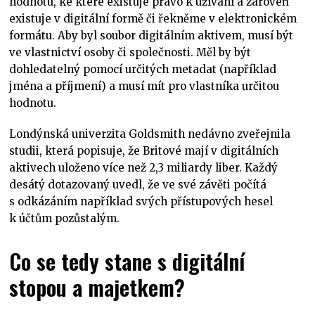
hodnotu, ke které existuje právo k užívání a zároveň
existuje v digitální formě či řekněme v elektronickém
formátu. Aby byl soubor digitálním aktivem, musí být
ve vlastnictví osoby či společnosti. Měl by být
dohledatelný pomocí určitých metadat (například
jména a příjmení) a musí mít pro vlastníka určitou
hodnotu.
Londýnská univerzita Goldsmith nedávno zveřejnila
studii, která popisuje, že Britové mají v digitálních
aktivech uloženo více než 2,3 miliardy liber. Každý
desátý dotazovaný uvedl, že ve své závěti počítá
s odkázáním například svých přístupových hesel
k účtům pozůstalým.
Co se tedy stane s digitální
stopou a majetkem?