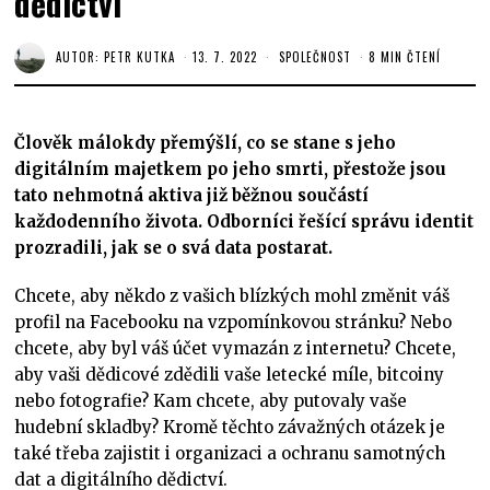
dědictví
AUTOR:
PETR KUTKA
13. 7. 2022
SPOLEČNOST
8 MIN ČTENÍ
Člověk málokdy přemýšlí, co se stane s jeho
digitálním majetkem po jeho smrti, přestože jsou
tato nehmotná aktiva již běžnou součástí
každodenního života. Odborníci řešící správu identit
prozradili, jak se o svá data postarat.
Chcete, aby někdo z vašich blízkých mohl změnit váš
profil na Facebooku na vzpomínkovou stránku? Nebo
chcete, aby byl váš účet vymazán z internetu? Chcete,
aby vaši dědicové zdědili vaše letecké míle, bitcoiny
nebo fotografie? Kam chcete, aby putovaly vaše
hudební skladby? Kromě těchto závažných otázek je
také třeba zajistit i organizaci a ochranu samotných
dat a digitálního dědictví.