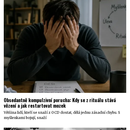
Obsedantně kompulzivní porucha: Kdy se z rituálu stává
vězení a jak restartovat mozek
Většina lidí, kteří se snaží z OCD dostat, dělá jednu zásadní chybu. S
myšlenkami bojují, snaží