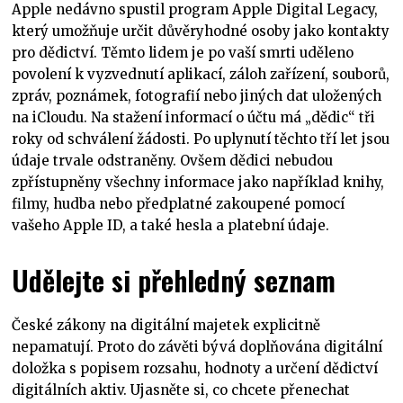
Apple nedávno spustil program Apple Digital Legacy,
který umožňuje určit důvěryhodné osoby jako kontakty
pro dědictví. Těmto lidem je po vaší smrti uděleno
povolení k vyzvednutí aplikací, záloh zařízení, souborů,
zpráv, poznámek, fotografií nebo jiných dat uložených
na iCloudu. Na stažení informací o účtu má „dědic“ tři
roky od schválení žádosti. Po uplynutí těchto tří let jsou
údaje trvale odstraněny. Ovšem dědici nebudou
zpřístupněny všechny informace jako například knihy,
filmy, hudba nebo předplatné zakoupené pomocí
vašeho Apple ID, a také hesla a platební údaje.
Udělejte si přehledný seznam
České zákony na digitální majetek explicitně
nepamatují. Proto do závěti bývá doplňována digitální
doložka s popisem rozsahu, hodnoty a určení dědictví
digitálních aktiv. Ujasněte si, co chcete přenechat