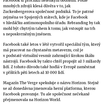
Facebook si prochází nelehkým obdobím. Podle
mnohých zdrojů klesá důvěra v to, jak
Zuckenbergerova společnost podniká. To je patrné
zejména ve Spojených státech, kde je Facebook
v hledáčku antimonopolního úřadu. Rebranding by tak
mohl být chytrým tahem k tomu, jak vstoupit na trh
s neposkvrněným jménem.
Facebook také letos v létě vytvořil speciální tým, který
má pracovat na chystaném metaverzu, což je
v podstatě virtuální vesmír zahrnující širokou škálu
nástrojů. Facebook by takto chtěl propojit až 3 miliardy
lidí. Z tohoto důvodu také hodlá v Evropě zaměstnat
v příštích pěti letech až 10 000 lidí.
Magazín The Verge spekuluje o názvu Horizon. Stejně
se až donedávna jmenovala herní platforma, kterou
Facebook provozuje. Tu ale společnost nečekaně
přejmenovala na Horizon World.