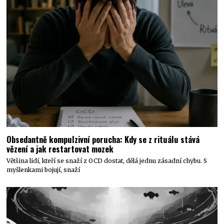
Obsedantně kompulzivní porucha: Kdy se z rituálu stává
vězení a jak restartovat mozek
Většina lidí, kteří se snaží z OCD dostat, dělá jednu zásadní chybu. S
myšlenkami bojují, snaží