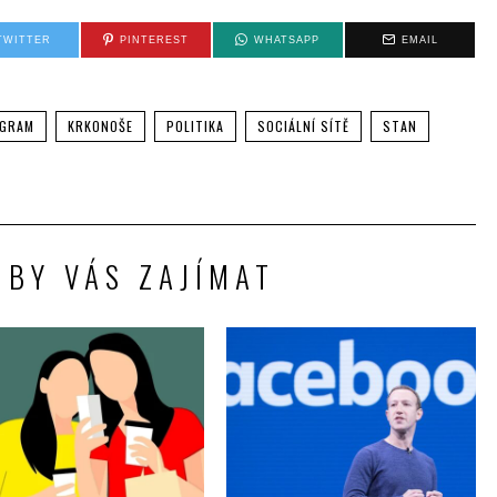
TWITTER
PINTEREST
WHATSAPP
EMAIL
AGRAM
KRKONOŠE
POLITIKA
SOCIÁLNÍ SÍTĚ
STAN
 BY VÁS ZAJÍMAT