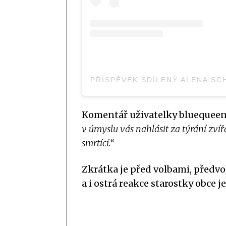
Komentář uživatelky bluequeenk
v úmyslu vás nahlásit za týrání zv
smrtící.“
Zkrátka je před volbami, předvol
a i ostrá reakce starostky obce j