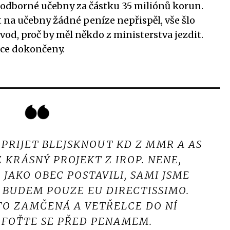
odborné učebny za částku 35 miliónů korun.
t na učebny žádné peníze nepřispěl, vše šlo
vod, proč by měl někdo z ministerstva jezdit.
ráce dokončeny.
 PRIJET BLEJSKNOUT KD Z MMR A AS
 KRÁSNÝ PROJEKT Z IROP. NENE,
 JAKO OBEC POSTAVILI, SAMI JSME
T BUDEM POUZE EU DIRECTISSIMO.
ÉTO ZAMČENÁ A VETŘELCE DO NÍ
 FOŤTE SE PŘED PENAMEM.