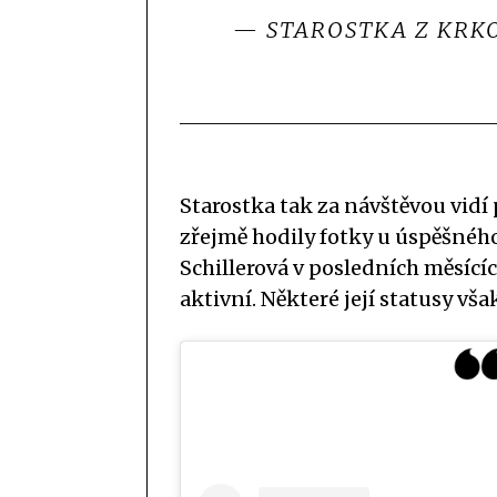
— STAROSTKA Z KRK
Starostka tak za návštěvou vidí
zřejmě hodily fotky u úspěšného
Schillerová v posledních měsící
aktivní. Některé její statusy vš