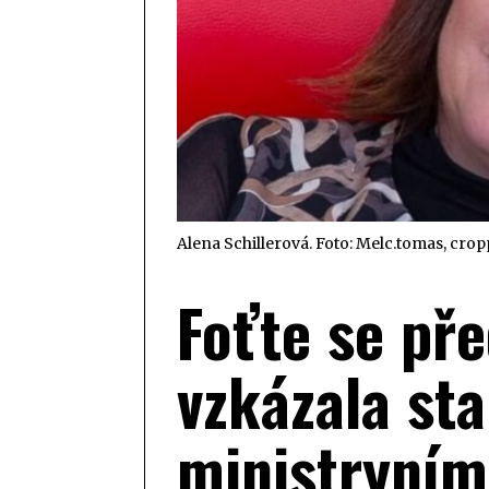
Alena Schillerová. Foto:
Melc.tomas, cro
Foťte se př
vzkázala st
ministryním