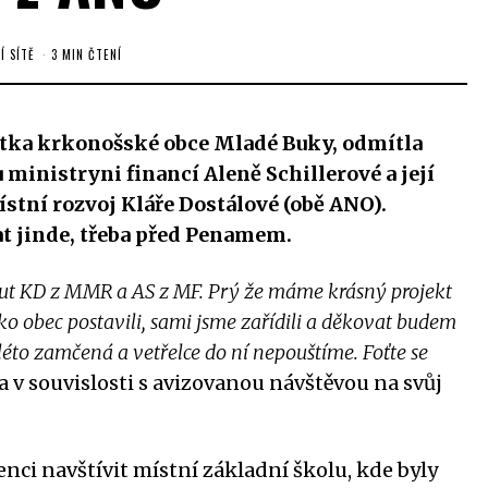
Í SÍTĚ
3 MIN ČTENÍ
stka krkonošské obce Mladé Buky, odmítla
inistryni financí Aleně Schillerové a její
stní rozvoj Kláře Dostálové (obě ANO).
at jinde, třeba před Penamem.
nout KD z MMR a AS z MF. Prý že máme krásný projekt
ko obec postavili, sami jsme zařídili a děkovat budem
 léto zamčená a vetřelce do ní nepouštíme. Foťte se
 v souvislosti s avizovanou návštěvou na svůj
nci navštívit místní základní školu, kde byly