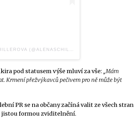
PŘÍSPĚVEK SDÍLENÝ ALENA SCHILLEROVA (@ALENASCHILLEROVA)
ira pod statusem výše mluví za vše:
„Mám
ířat. Krmení přežvýkavců pečivem pro ně může být
ební PR se na občany začíná valit ze všech stran
e jistou formou zviditelnění.