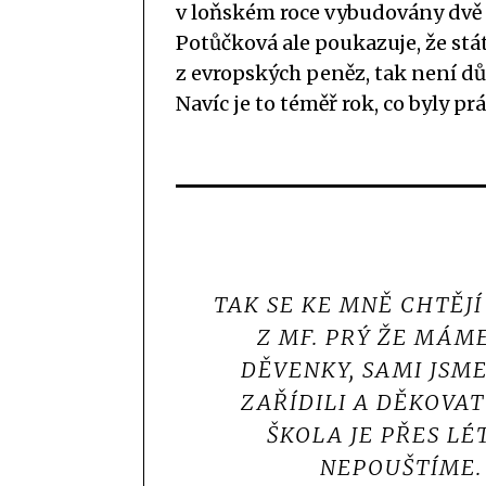
v loňském roce vybudovány dvě 
Potůčková ale poukazuje, že stá
z evropských peněz, tak není dů
Navíc je to téměř rok, co byly p
TAK SE KE MNĚ CHTĚJÍ
Z MF. PRÝ ŽE MÁME
DĚVENKY, SAMI JSME
ZAŘÍDILI A DĚKOVA
ŠKOLA JE PŘES L
NEPOUŠTÍME.