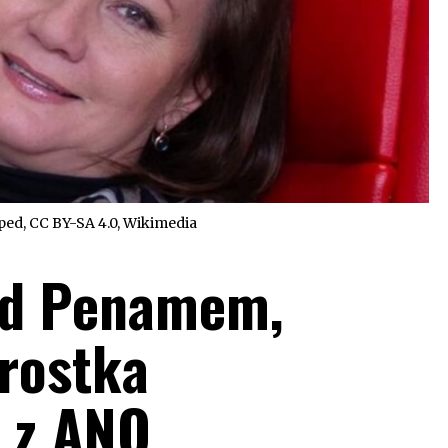
pped
,
CC BY-SA 4.0
, Wikimedia
ed Penamem,
arostka
 z ANO