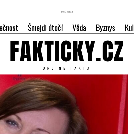
reklama
ečnost
Šmejdi útočí
Věda
Byznys
Kul
FAKTICKY.CZ
ONLINE FAKTA