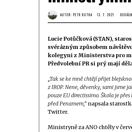
AUTOR:
PETR KUTKA
13. 7. 2021
SOCIÁLN
Lucie Potůčková (STAN), staro
svérázným způsobem návštěvu m
kolegyni z Ministerstva pro mí
Předvolební PR si prý mají děl
„Tak se ke mně chtějí přijet blejsk
z IROP. Nene, děvenky, sami jsme ja
pouze EU directissimo. Škola je přes
před Penamem,“
napsala starostka
Twitter.
Ministryně za ANO chtěly v červe