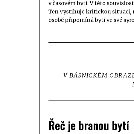
v časovém bytí. V této souvislo
Ten vystihuje kritickou situaci,
osobě připomíná bytí ve své syro
V BÁSNICKÉM OBRAZE
Řeč je branou bytí