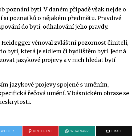
ob poznání bytí. V daném případě však nejde o
ní si poznatků o nějakém předmětu. Pravdivé
ování do bytí, odhalování jeho pravdy.
 Heidegger věnoval zvláštní pozornost činiteli,
o bytí, která je sídlem či bydlištěm bytí. Jedná
yzovat jazykové projevy a v nich hledat bytí
ším jazykové projevy spojené s uměním,
 specifická řečová umění. V básnickém obraze se
neskrytosti.
TWITTER
PINTEREST
WHATSAPP
EMAIL