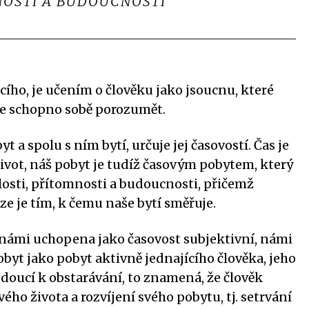
OSTI A BUDOUCNOSTI
cího, je učením o člověku jako jsoucnu, které
 je schopno sobě porozumět.
 a spolu s ním bytí, určuje jej časovostí. Čas je
život, náš pobyt je tudíž časovým pobytem, který
sti, přítomnosti a budoucnosti, přičemž
 je tím, k čemu naše bytí směřuje.
e námi uchopena jako časovost subjektivní, námi
byt jako pobyt aktivně jednajícího člověka, jeho
doucí k obstarávání, to znamená, že člověk
ého života a rozvíjení svého pobytu, tj. setrvání