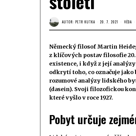
století
AUTOR:
PETR KUTKA
20. 7. 2021
VĚDA
Německý filosof Martin Heideg
z klíčových postav filosofie 20. 
existence, i když z její analýz
odkrytí toho, co označuje jako
rozumové analýzy lidského byt
(dasein). Svoji filozofickou kon
které vyšlo v roce 1927.
Pobyt určuje zejmé