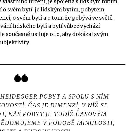
 vlastního určení, je spojena s lidským bytím.
ví o svém bytí, je lidským bytím, pobytem,
ci, o svém bytí a o tom, že pobývá ve světě.
ání lidského bytí a bytí vůbec vychází
 ale současně usiluje o to, aby dokázal svým
ubjektivity.
 HEIDEGGER POBYT A SPOLU S NÍM
SOVOSTÍ. ČAS JE DIMENZÍ, V NÍŽ SE
T, NÁŠ POBYT JE TUDÍŽ ČASOVÝM
VĚDOMUJEME V PODOBĚ MINULOSTI,