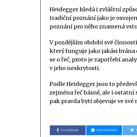
Heidegger hledá i zvláštní způs
tradiční poznání jako je osvoje
poznání pro něho znamená vstup
V pozdějším období své činnosti
který funguje jako jakási brána d
se o řeč, proto je zapotřebí anal
v jeho neskrytosti.
Podle Heidegger jsou to předev
zejména řeč básně, ale i ostatní
pak pravda bytí objevuje ve své 
FACEBOOK
MESSENGER