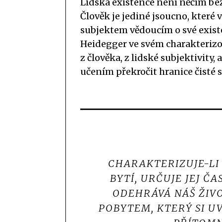
Lidská existence není něčím bez
Člověk je jediné jsoucno, které 
subjektem vědoucím o své existen
Heidegger ve svém charakterizov
z člověka, z lidské subjektivity,
učením překročit hranice čisté s
CHARAKTERIZUJE-LI
BYTÍ, URČUJE JEJ ČA
ODEHRÁVÁ NÁŠ ŽIVO
POBYTEM, KTERÝ SI U