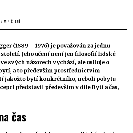
6 MIN ČTENÍ
ger (1889 – 1976) je považován za jednu
století. Jeho učení není jen filosofií lidské
y ve svých názorech vychází, ale usiluje o
 bytí, a to především prostřednictvím
í jakožto bytí konkrétního, neboli pobytu
cepci představil především v díle Bytí a čas,
na čas