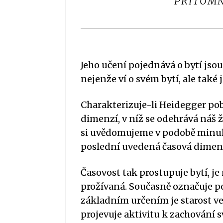
PŘÍTOMN
Jeho učení pojednává o bytí jsou
nejenže ví o svém bytí, ale také
Charakterizuje-li Heidegger pobyt
dimenzí, v níž se odehrává náš 
si uvědomujeme v podobě minulo
poslední uvedená časová dimenze
Časovost tak prostupuje bytí, j
prožívaná. Současně označuje po
základním určením je starost ve
projevuje aktivitu k zachování sv