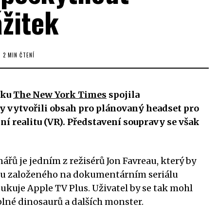
ážitek
2 MIN ČTENÍ
íku
The New York Times
spojila
y vytvořili obsah pro plánovaný headset pro
lní realitu (VR). Představení soupravy se však
řů je jedním z režisérů Jon Favreau, který by
ku založeného na dokumentárním seriálu
dukuje Apple TV Plus. Uživatel by se tak mohl
lné dinosaurů a dalších monster.