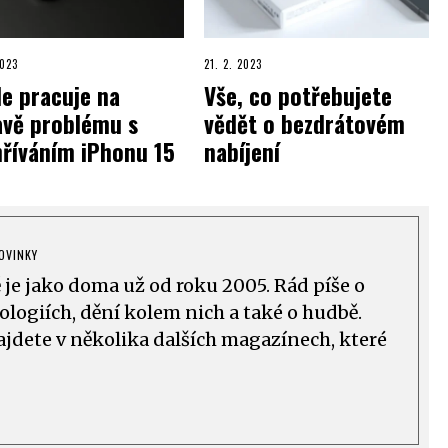
2023
21. 2. 2023
e pracuje na
Vše, co potřebujete
avě problému s
vědět o bezdrátovém
hříváním iPhonu 15
nabíjení
OVINKY
ě je jako doma už od roku 2005. Rád píše o
logiích, dění kolem nich a také o hudbě.
ajdete v několika dalších magazínech, které