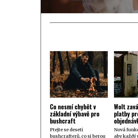
Co nesmí chybět v
Wolt zavá
základní výbavě pro
platby pr
bushcraft
objednáv
Ptejte se deseti
Nová funk
bushcrafterů, co si berou
aby každý 