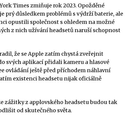
 York Times zmiňuje rok 2023. Opožděné
e prý důsledkem problémů s výdrží baterie, ale
anci opustili společnost s ohledem na možné
ých z nich užívání headsetů naruší schopnost
adil, že se Apple zatím chystá zveřejnit
do svých aplikací přidali kameru a hlasové
ee ovládání ještě před příchodem náhlavní
tím existenci headsetu nijak oficiálně
, že zážitky z applovského headsetu budou tak
 odlišit od skutečného světa.