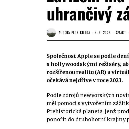
uhrančivý z
AUTOR:
PETR KUTKA
5. 6. 2022
SMART
Společnost Apple se podle den
s hollywoodskými režiséry, ab
rozšířenou realitu (AR) a virtuá
očekává nejdříve v roce 2023.
Podle zdrojů newyorských noviná
měl pomoci s vytvořením zážit
Prehistorická planeta, jenž pro
ponořit do druhohorní krajiny p