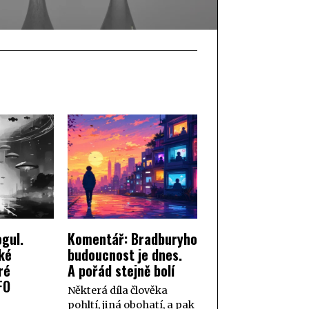
gul.
Komentář: Bradburyho
ké
budoucnost je dnes.
ré
A pořád stejně bolí
FO
Některá díla člověka
pohltí, jiná obohatí, a pak