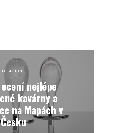
DALŠÍ ČLÁNEK
 ocení nejlépe
ené kavárny a
ace na Mapách v
Česku