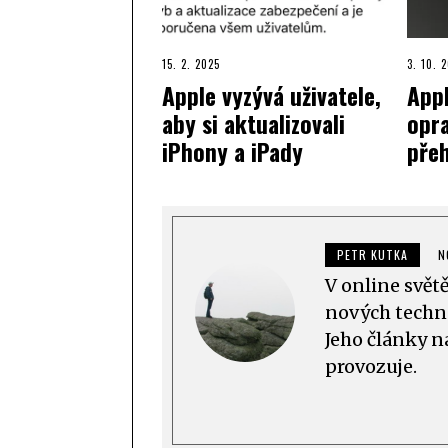
15. 2. 2025
3. 10. 
Apple vyzývá uživatele,
Appl
aby si aktualizovali
opr
iPhony a iPady
pře
PETR KUTKA
N
V online svět
nových techno
Jeho články n
provozuje.