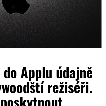
 do Applu údajně
ywoodští režiséři.
 poskytnout