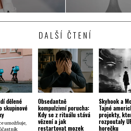
DALŠÍ ČTENÍ
dí dělené
Obsedantně
Skyhook a Mo
o skupinové
kompulzivní porucha:
Tajné americ
ky
Kdy se z rituálu stává
projekty, kte
vězení a jak
rozpoutaly U
ce umožňuje,
restartovat mozek
horečku
účastník