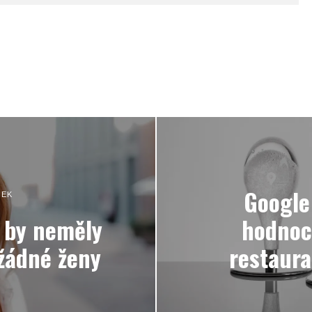
Google
NEK
é by neměly
hodnoc
žádné ženy
restaur