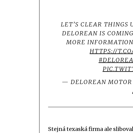
LET’S CLEAR THINGS 
DELOREAN IS COMING 
MORE INFORMATION 
HTTPS://T.C
#DELORE
PIC.TWI
— DELOREAN MOTOR
Stejná texaská firma ale slibova