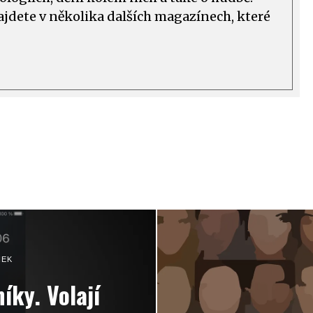
ajdete v několika dalších magazínech, které
NEK
íky. Volají