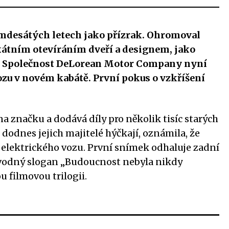
mdesátých letech jako přízrak. Ohromoval
ikátním otevíráním dveří a designem, jako
ti. Společnost DeLorean Motor Company nyní
zu v novém kabátě. První pokus o vzkříšení
na značku a dodává díly pro několik tisíc starých
dodnes jejich majitelé hýčkají, oznámila, že
 elektrického vozu. První snímek odhaluje zadní
ovodný slogan „Budoucnost nebyla nikdy
u filmovou trilogii.