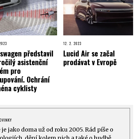
 2023
12. 2. 2023
swagen představil
Lucid Air se začal
očilý asistenční
prodávat v Evropě
tém pro
upování. Ochrání
éna cyklisty
OVINKY
ě je jako doma už od roku 2005. Rád píše o
logiích, dění kolem nich a také o hudbě.