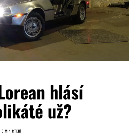
Lorean hlásí
likáté už?
3 MIN ČTENÍ