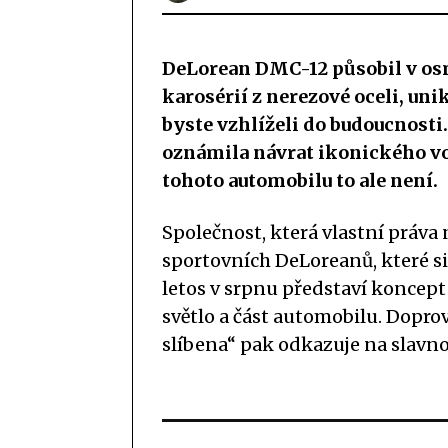
DeLorean DMC-12 působil v os
karosérií z nerezové oceli, un
byste vzhlíželi do budoucnos
oznámila návrat ikonického vo
tohoto automobilu to ale není.
Společnost, která vlastní práva 
sportovních DeLoreanů, které si 
letos v srpnu představí koncept
světlo a část automobilu. Dopr
slíbena“ pak odkazuje na slavno