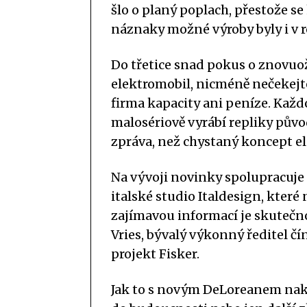
šlo o planý poplach, přestože se
náznaky možné výroby byly i v r
Do třetice snad pokus o znovuož
elektromobil, nicméně nečekejt
firma kapacity ani peníze. Ka
malosériově vyrábí repliky pův
zpráva, než chystaný koncept e
Na vývoji novinky spolupracuj
italské studio Italdesign, kter
zajímavou informací je skutečno
Vries, bývalý výkonný ředitel č
projekt Fisker.
Jak to s novým DeLoreanem nako