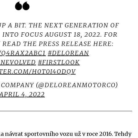
UP A BIT. THE NEXT GENERATION OF
INTO FOCUS AUGUST 18, 2022. FOR
READ THE PRESS RELEASE HERE:
O/Q4RAX2ABC1
#DELOREAN
ANEVOLVED
#FIRSTLOOK
TTER.COM/H0T0I4ODQV
 COMPANY (@DELOREANMOTORCO)
APRIL 4, 2022
la návrat sportovního vozu už v roce 2016. Tehdy