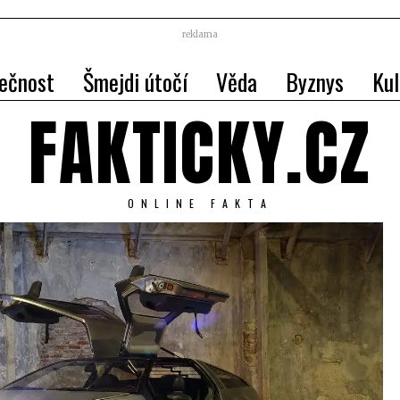
reklama
ečnost
Šmejdi útočí
Věda
Byznys
Kul
FAKTICKY.CZ
ONLINE FAKTA