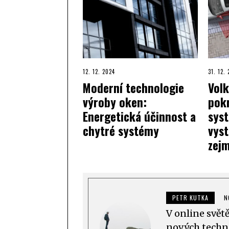
12. 12. 2024
31. 12.
Moderní technologie
Volk
výroby oken:
pokr
Energetická účinnost a
sys
chytré systémy
vyst
zejm
PETR KUTKA
N
V online svět
nových techno