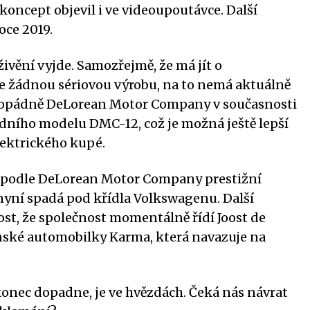
 koncept objevil i ve videoupoutávce. Další
oce 2019.
ivění vyjde. Samozřejmě, že má jít o
e žádnou sériovou výrobu, na to nemá aktuálně
ždopádně DeLorean Motor Company v současnosti
odního modelu DMC-12, což je možná ještě lepší
lektrického kupé.
e podle DeLorean Motor Company prestižní
é nyní spadá pod křídla Volkswagenu. Další
st, že společnost momentálně řídí Joost de
ínské automobilky Karma, která navazuje na
nec dopadne, je ve hvězdách. Čeká nás návrat