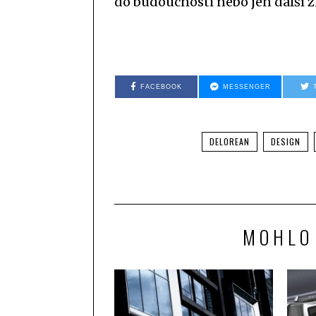
do budoucnosti nebo jen další 
FACEBOOK
MESSENGER
DELOREAN
DESIGN
MOHLO